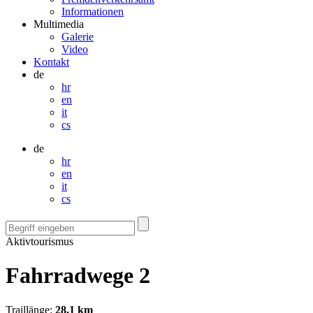
Informationen
Multimedia
Galerie
Video
Kontakt
de
hr
en
it
cs
de
hr
en
it
cs
Aktivtourismus
Fahrradwege 2
Traillänge:
28,1 km