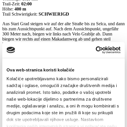
Trail-Zeit:
02:00
Höhe:
400 m
Trail Schwierigkeit:
SCHWIERIGD
Aus Stari Grad steigen wir auf der alte Straße bis zu Selca, und dann
bis zum Aussichtspunkt auf. Nach dem Aussichtspunkt, ungefähr
300 Meter nach, biegen wir links nach Velo Grablje ab. Dann
biegen wir rechts auf einen Makadamweg ab und gehen steil
herunter in Richtung Milna (durch das Viadukt). Von Milna geht
unsere Fahrt weiter auf Asphaltstraße in Richtung Zaraće und
Dubovica. Dann steigen wir zu einem Tunnel hinauf. Wir fahren
durch den Tunnel und steigen zum Fährhafen in Stari Grad ab.
1vdsd4v9m8u5df (24,664 kB)
Ova web-stranica koristi kolačiće
Kolačiće upotrebljavamo kako bismo personalizirali
verbunden
sadržaj i oglase, omogućili značajke društvenih medija i
analizirali promet. Isto tako, podatke o vašoj upotrebi
naše web-lokacije dijelimo s partnerima za društvene
medije, oglašavanje i analizu, a oni ih mogu kombinirati s
Spaziergang und Wandern
drugim podacima koje ste im pružili ili koje su prikupili
Vrboska ist ideal für eine Untersuchung zu Fuß, mit einigen
dok ste upotrebljavali njihove usluge. Nastavkom
wunderschönen Spaziergängen und Wandern, was von der...
korištenja naših internetskih stranica vi prihvaćate našu