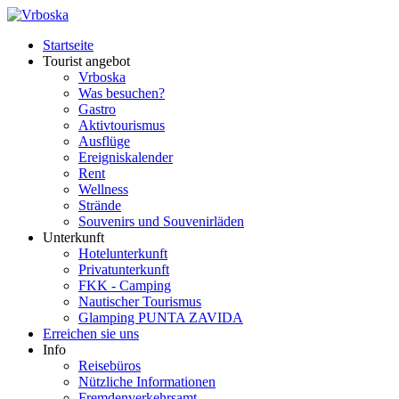
Startseite
Tourist angebot
Vrboska
Was besuchen?
Gastro
Aktivtourismus
Ausflüge
Ereigniskalender
Rent
Wellness
Strände
Souvenirs und Souvenirläden
Unterkunft
Hotelunterkunft
Privatunterkunft
FKK - Camping
Nautischer Tourismus
Glamping PUNTA ZAVIDA
Erreichen sie uns
Info
Reisebüros
Nützliche Informationen
Fremdenverkehrsamt