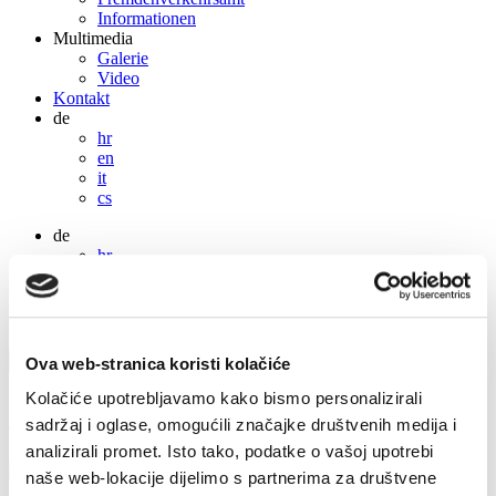
Informationen
Multimedia
Galerie
Video
Kontakt
de
hr
en
it
cs
de
hr
en
it
cs
Ova web-stranica koristi kolačiće
Kolačiće upotrebljavamo kako bismo personalizirali
Aktivtourismus
sadržaj i oglase, omogućili značajke društvenih medija i
analizirali promet. Isto tako, podatke o vašoj upotrebi
naše web-lokacije dijelimo s partnerima za društvene