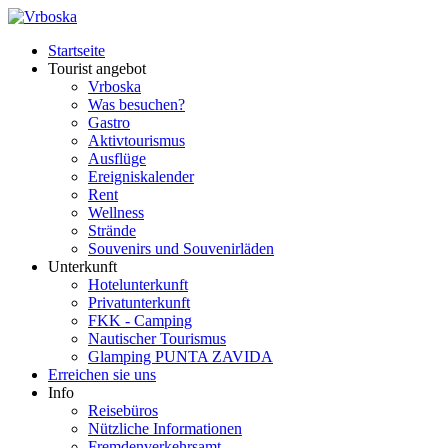
Startseite
Tourist angebot
Vrboska
Was besuchen?
Gastro
Aktivtourismus
Ausflüge
Ereigniskalender
Rent
Wellness
Strände
Souvenirs und Souvenirläden
Unterkunft
Hotelunterkunft
Privatunterkunft
FKK - Camping
Nautischer Tourismus
Glamping PUNTA ZAVIDA
Erreichen sie uns
Info
Reisebüros
Nützliche Informationen
Fremdenverkehrsamt