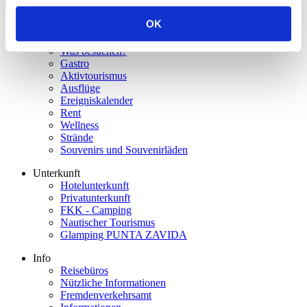
OK
Tourist angebot
Vrboska
Was besuchen?
Gastro
Aktivtourismus
Ausflüge
Ereigniskalender
Rent
Wellness
Strände
Souvenirs und Souvenirläden
Unterkunft
Hotelunterkunft
Privatunterkunft
FKK - Camping
Nautischer Tourismus
Glamping PUNTA ZAVIDA
Info
Reisebüros
Nützliche Informationen
Fremdenverkehrsamt