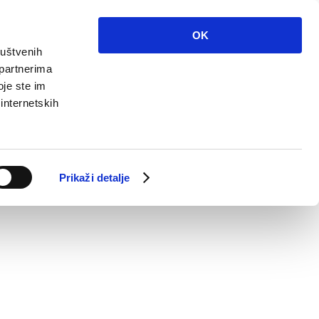
OK
ruštvenih
 partnerima
oje ste im
 internetskih
Prikaži detalje