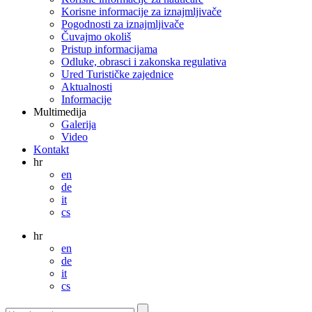
Korisne informacije za iznajmljivače
Pogodnosti za iznajmljivače
Čuvajmo okoliš
Pristup informacijama
Odluke, obrasci i zakonska regulativa
Ured Turističke zajednice
Aktualnosti
Informacije
Multimedija
Galerija
Video
Kontakt
hr
en
de
it
cs
hr
en
de
it
cs