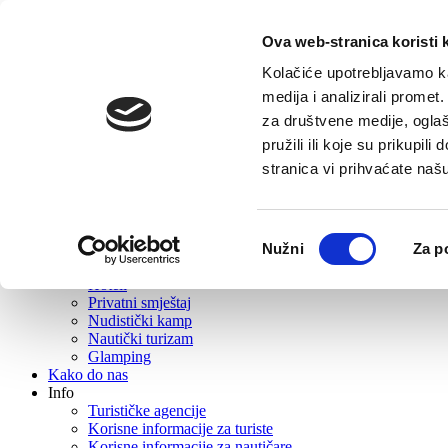
Ova web-stranica koristi 
Početna
Turistička ponuda
Kolačiće upotrebljavamo ka
O Vrboskoj
medija i analizirali promet
Što posjetiti
za društvene medije, oglaš
Gastro ponuda
Aktivni turizam
pružili ili koje su prikupil
Izleti
stranica vi prihvaćate naš
Događanja
Rent
Wellness
Plaže
Odabir
Nužni
Za p
Suveniri i suvenirnice
pristanka
Smještaj
Hoteli
Privatni smještaj
Nudistički kamp
Nautički turizam
Glamping
Kako do nas
Info
Turističke agencije
Korisne informacije za turiste
Korisne informacije za nautičare