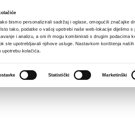
kolačiće
ko bismo personalizirali sadržaj i oglase, omogućili značajke d
. Isto tako, podatke o vašoj upotrebi naše web-lokacije dijelimo s
avanje i analizu, a oni ih mogu kombinirati s drugim podacima k
i dok ste upotrebljavali njihove usluge. Nastavkom korištenja naših
u upotrebu kolačića.
ostavke
Statistički
Marketinški