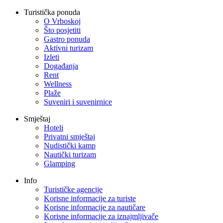
Turistička ponuda
O Vrboskoj
Što posjetiti
Gastro ponuda
Aktivni turizam
Izleti
Događanja
Rent
Wellness
Plaže
Suveniri i suvenirnice
Smještaj
Hoteli
Privatni smještaj
Nudistički kamp
Nautički turizam
Glamping
Info
Turističke agencije
Korisne informacije za turiste
Korisne informacije za nautičare
Korisne informacije za iznajmljivače