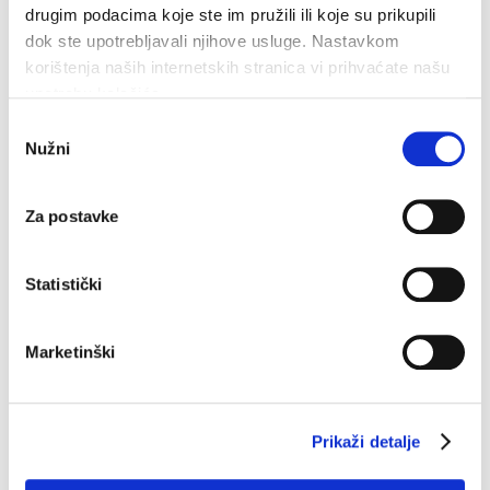
e-mail:
camp-nudist@jelkom.org
drugim podacima koje ste im pružili ili koje su prikupili
dok ste upotrebljavali njihove usluge. Nastavkom
www.nudistcamp-vrboska.hr
korištenja naših internetskih stranica vi prihvaćate našu
www.camping-hvar.com
upotrebu kolačića.
Odabir
Nužni
pristanka
RECEPCIJA kampa:
+385 (0)91 261 1126
Za postavke
Statistički
Marketinški
Prikaži detalje