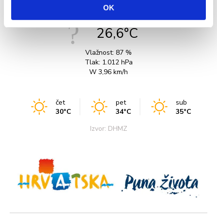
OK
26,6°C
Vlažnost:
87 %
Tlak:
1.012 hPa
W 3,96 km/h
čet
pet
sub
30°C
34°C
35°C
Izvor: DHMZ