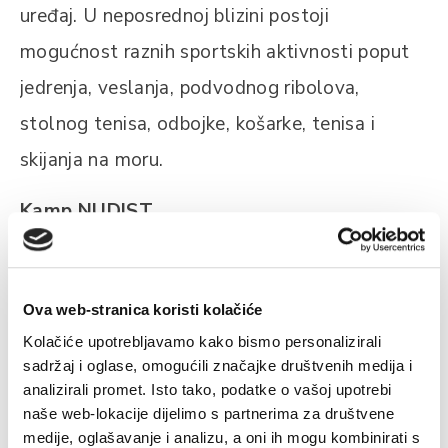
uređaj. U neposrednoj blizini postoji
mogućnost raznih sportskih aktivnosti poput
jedrenja, veslanja, podvodnog ribolova,
stolnog tenisa, odbojke, košarke, tenisa i
skijanja na moru.
Kamp NUDIST
Vrboska 404
21463 Vrboska
Ova web-stranica koristi kolačiće
Kolačiće upotrebljavamo kako bismo personalizirali
Informacije i rezrvacije:
sadržaj i oglase, omogućili značajke društvenih medija i
Tel: +385 (0)21 774 034
analizirali promet. Isto tako, podatke o vašoj upotrebi
naše web-lokacije dijelimo s partnerima za društvene
Fax:+385 (0)21 774 159
medije, oglašavanje i analizu, a oni ih mogu kombinirati s