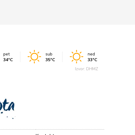
pet
sub
ned
34°C
35°C
33°C
Izvor: DHMZ