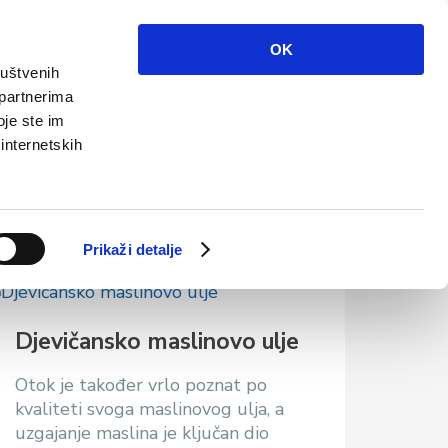
Info
Multimedija
Kontakt
Hr
OK
ruštvenih
 partnerima
oje ste im
 internetskih
Prikaži detalje
Djevičansko maslinovo ulje
Otok je također vrlo poznat po
kvaliteti svoga maslinovog ulja, a
uzgajanje maslina je ključan dio