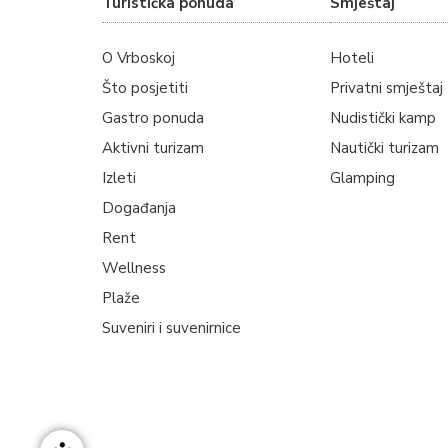
Turistička ponuda
Smještaj
O Vrboskoj
Hoteli
Što posjetiti
Privatni smještaj
Gastro ponuda
Nudistički kamp
Aktivni turizam
Nautički turizam
Izleti
Glamping
Događanja
Rent
Wellness
Plaže
Suveniri i suvenirnice