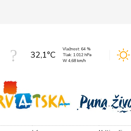
Vlažnost:
64 %
32,1°C
Tlak:
1.012 hPa
W 4,68 km/h