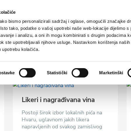
Turistička ponuda
Smještaj
Kako do nas
kolačiće
ko bismo personalizirali sadržaj i oglase, omogućili značajke d
. Isto tako, podatke o vašoj upotrebi naše web-lokacije dijelimo s
avanje i analizu, a oni ih mogu kombinirati s drugim podacima k
i dok ste upotrebljavali njihove usluge. Nastavkom korištenja naših
enirnice
u upotrebu kolačića.
ostavke
Statistički
Marketinški
Likeri i nagrađivana vina
Postoji širok izbor lokalnih pića na
Hvaru, uglavnom jakih likera
napravljenih od svakog zamislivog