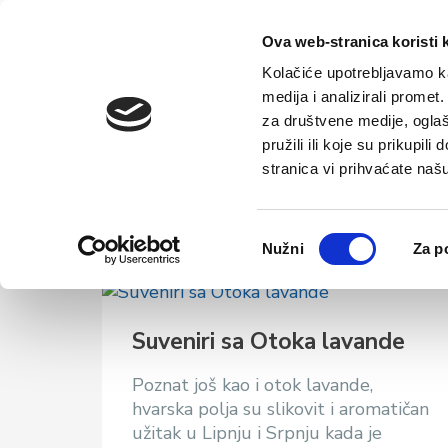
Početna
Ova web-stranica koristi 
Kolačiće upotrebljavamo ka
medija i analizirali promet
za društvene medije, oglaš
pružili ili koje su prikupil
Suveniri i suv
stranica vi prihvaćate naš
Odabir
Nužni
Za p
pristanka
Suveniri sa Otoka lavande
Poznat još kao i otok lavande,
hvarska polja su slikovit i aromatičan
užitak u Lipnju i Srpnju kada je