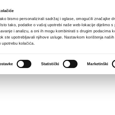
kolačiće
ko bismo personalizirali sadržaj i oglase, omogućili značajke d
. Isto tako, podatke o vašoj upotrebi naše web-lokacije dijelimo s
avanje i analizu, a oni ih mogu kombinirati s drugim podacima k
i dok ste upotrebljavali njihove usluge. Nastavkom korištenja naših
u upotrebu kolačića.
ostavke
Statistički
Marketinški