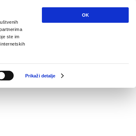
OK
ruštvenih
 partnerima
oje ste im
 internetskih
Prikaži detalje