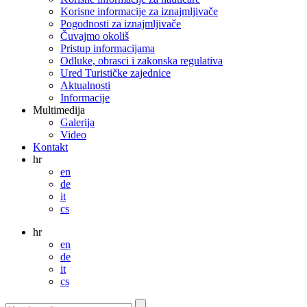
Korisne informacije za iznajmljivače
Pogodnosti za iznajmljivače
Čuvajmo okoliš
Pristup informacijama
Odluke, obrasci i zakonska regulativa
Ured Turističke zajednice
Aktualnosti
Informacije
Multimedija
Galerija
Video
Kontakt
hr
en
de
it
cs
hr
en
de
it
cs