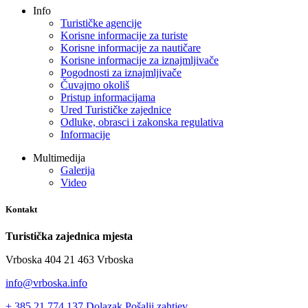
Info
Turističke agencije
Korisne informacije za turiste
Korisne informacije za nautičare
Korisne informacije za iznajmljivače
Pogodnosti za iznajmljivače
Čuvajmo okoliš
Pristup informacijama
Ured Turističke zajednice
Odluke, obrasci i zakonska regulativa
Informacije
Multimedija
Galerija
Video
Kontakt
Turistička zajednica mjesta
Vrboska 404 21 463 Vrboska
info@vrboska.info
+ 385 21 774 137
Dolazak
Pošalji zahtjev