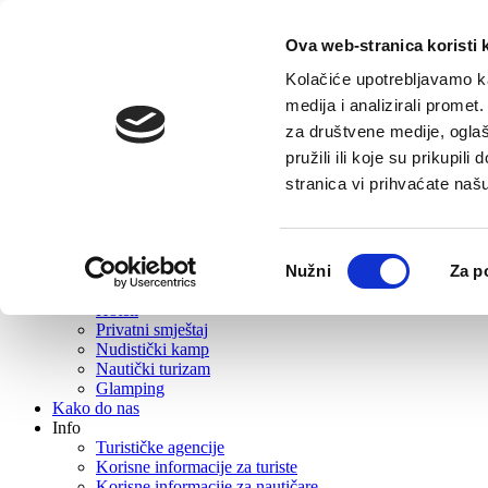
Ova web-stranica koristi 
Početna
Turistička ponuda
Kolačiće upotrebljavamo ka
O Vrboskoj
medija i analizirali promet
Što posjetiti
za društvene medije, oglaš
Gastro ponuda
Aktivni turizam
pružili ili koje su prikupil
Izleti
stranica vi prihvaćate naš
Događanja
Rent
Wellness
Plaže
Odabir
Nužni
Za p
Suveniri i suvenirnice
pristanka
Smještaj
Hoteli
Privatni smještaj
Nudistički kamp
Nautički turizam
Glamping
Kako do nas
Info
Turističke agencije
Korisne informacije za turiste
Korisne informacije za nautičare