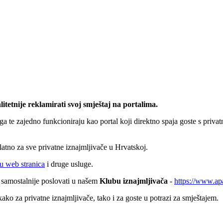
litetnije reklamirati svoj smještaj na portalima.
a te zajedno funkcioniraju kao portal koji direktno spaja goste s privatni
latno za sve privatne iznajmljivače u Hrvatskoj.
du web stranica
i druge usluge.
i samostalnije poslovati u našem
Klubu iznajmljivača
-
https://www.ap
kako za privatne iznajmljivače, tako i za goste u potrazi za smještajem.