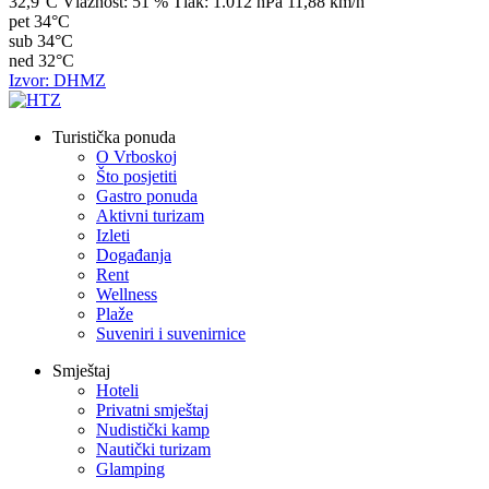
32,9°C
Vlažnost:
51 %
Tlak:
1.012 hPa
11,88 km/h
pet
34°C
sub
34°C
ned
32°C
Izvor: DHMZ
Turistička ponuda
O Vrboskoj
Što posjetiti
Gastro ponuda
Aktivni turizam
Izleti
Događanja
Rent
Wellness
Plaže
Suveniri i suvenirnice
Smještaj
Hoteli
Privatni smještaj
Nudistički kamp
Nautički turizam
Glamping