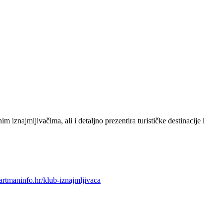
m iznajmljivačima, ali i detaljno prezentira turističke destinacije i
artmaninfo.hr/klub-iznajmljivaca