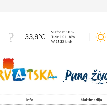
Vlažnost:
58 %
33,8°C
Tlak:
1.011 hPa
W 13,32 km/h
Info
Multimedija