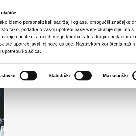
Turistička ponuda
Smještaj
Kako do nas
kolačiće
ko bismo personalizirali sadržaj i oglase, omogućili značajke d
. Isto tako, podatke o vašoj upotrebi naše web-lokacije dijelimo s
avanje i analizu, a oni ih mogu kombinirati s drugim podacima k
i dok ste upotrebljavali njihove usluge. Nastavkom korištenja naših
encije
u upotrebu kolačića.
ostavke
Statistički
Marketinški