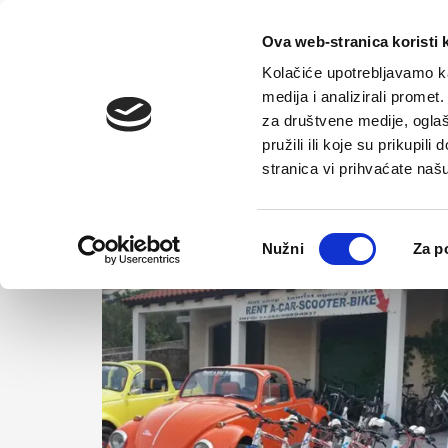
Početna
Ova web-stranica koristi 
Kolačiće upotrebljavamo ka
medija i analizirali promet
za društvene medije, oglaš
pružili ili koje su prikupil
Turističke ag
stranica vi prihvaćate naš
Odabir
Nužni
Za p
pristanka