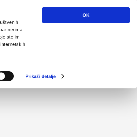
Info
Multimedija
Kontakt
Hr
OK
ruštvenih
 partnerima
oje ste im
 internetskih
Prikaži detalje