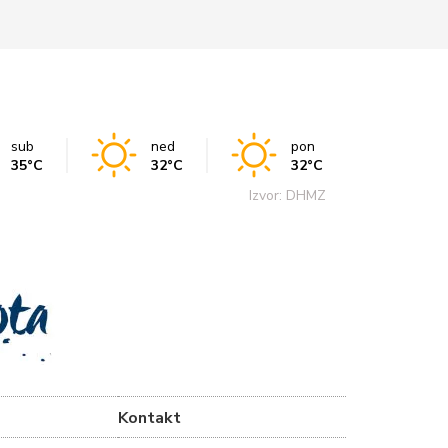
sub
ned
pon
35°C
32°C
32°C
Izvor: DHMZ
Kontakt