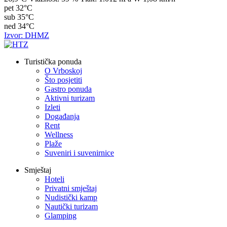
pet
32°C
sub
35°C
ned
34°C
Izvor: DHMZ
Turistička ponuda
O Vrboskoj
Što posjetiti
Gastro ponuda
Aktivni turizam
Izleti
Događanja
Rent
Wellness
Plaže
Suveniri i suvenirnice
Smještaj
Hoteli
Privatni smještaj
Nudistički kamp
Nautički turizam
Glamping