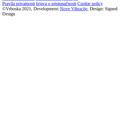
Pravila privatnosti
Izjava o pristupačnosti
Cookie policy
©Vrboska 2021, Development:
Nove Vibracije
, Design:
Signed
Design