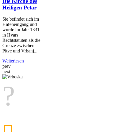
Die Kirche des
Heiligen Petar
Sie befindet sich im
Hafeneingang und
wurde im Jahr 1331
in Hvars
Rechtstatuten als die
Grenze zwischen
Pitve und Vrbanj...
Weiterlesen
prev
next
31,7°C
Feuchtigkeit:
61 %
Druck:
1.014 hPa
W 4,32 km/h
Do
34°C