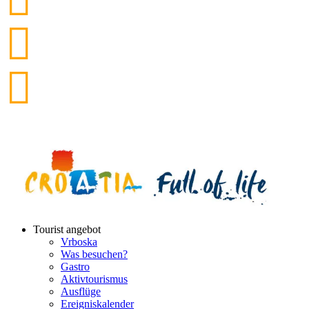
Fr
34°C
Sa
34°C
Datenquelle: DHMZ
Tourist angebot
Vrboska
Was besuchen?
Gastro
Aktivtourismus
Ausflüge
Ereigniskalender