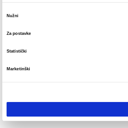
Odabir
Nužni
pristanka
Za postavke
Statistički
Marketinški