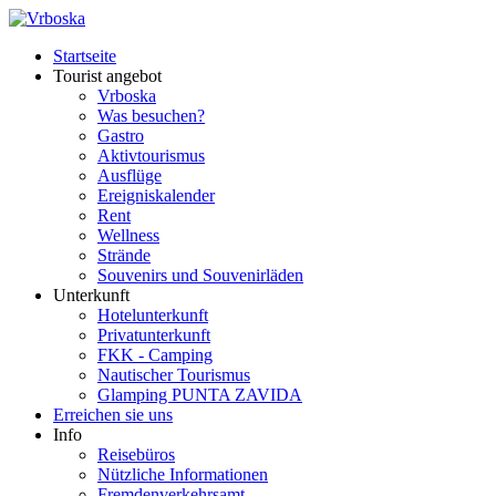
Startseite
Tourist angebot
Vrboska
Was besuchen?
Gastro
Aktivtourismus
Ausflüge
Ereigniskalender
Rent
Wellness
Strände
Souvenirs und Souvenirläden
Unterkunft
Hotelunterkunft
Privatunterkunft
FKK - Camping
Nautischer Tourismus
Glamping PUNTA ZAVIDA
Erreichen sie uns
Info
Reisebüros
Nützliche Informationen
Fremdenverkehrsamt