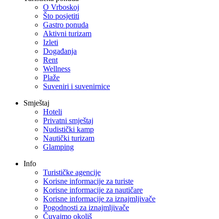
O Vrboskoj
Što posjetiti
Gastro ponuda
Aktivni turizam
Izleti
Događanja
Rent
Wellness
Plaže
Suveniri i suvenirnice
Smještaj
Hoteli
Privatni smještaj
Nudistički kamp
Nautički turizam
Glamping
Info
Turističke agencije
Korisne informacije za turiste
Korisne informacije za nautičare
Korisne informacije za iznajmljivače
Pogodnosti za iznajmljivače
Čuvajmo okoliš