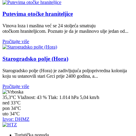
Putevima otočke hraniteljice
Vinova loza i maslina već se 24 stoljeća smatraju
otočkom hraniteljicom. Poznato je da je maslinovo ulje jedan od...
Pročitajte više
Starogradsko polje (Hora)
Starogradsko polje (Hora) je zadivljujuća poljoprivredna kolonija
koju su ustanovili stari Grci prije 2400 godina, a...
Pročitajte više
35,3°C
Vlažnost:
43 %
Tlak:
1.014 hPa
5,04 km/h
ned
33°C
pon
34°C
uto
34°C
Izvor: DHMZ
Turistička ponuda