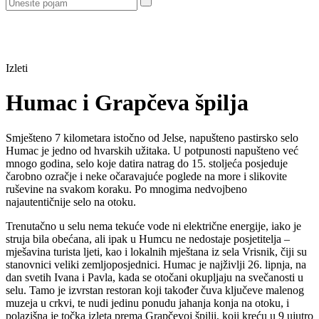
Izleti
Humac i Grapčeva špilja
Smješteno 7 kilometara istočno od Jelse, napušteno pastirsko selo
Humac je jedno od hvarskih užitaka. U potpunosti napušteno već
mnogo godina, selo koje datira natrag do 15. stoljeća posjeduje
čarobno ozračje i neke očaravajuće poglede na more i slikovite
ruševine na svakom koraku. Po mnogima nedvojbeno
najautentičnije selo na otoku.
Trenutačno u selu nema tekuće vode ni električne energije, iako je
struja bila obećana, ali ipak u Humcu ne nedostaje posjetitelja –
mješavina turista ljeti, kao i lokalnih mještana iz sela Vrisnik, čiji su
stanovnici veliki zemljoposjednici. Humac je najživlji 26. lipnja, na
dan svetih Ivana i Pavla, kada se otočani okupljaju na svečanosti u
selu. Tamo je izvrstan restoran koji također čuva ključeve malenog
muzeja u crkvi, te nudi jedinu ponudu jahanja konja na otoku, i
polazišna je točka izleta prema Grapčevoj špilji, koji kreću u 9 ujutro