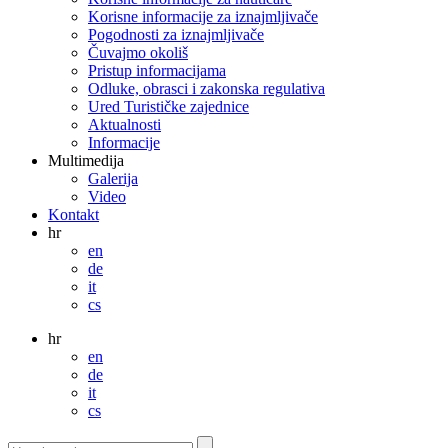
Korisne informacije za iznajmljivače
Pogodnosti za iznajmljivače
Čuvajmo okoliš
Pristup informacijama
Odluke, obrasci i zakonska regulativa
Ured Turističke zajednice
Aktualnosti
Informacije
Multimedija
Galerija
Video
Kontakt
hr
en
de
it
cs
hr
en
de
it
cs