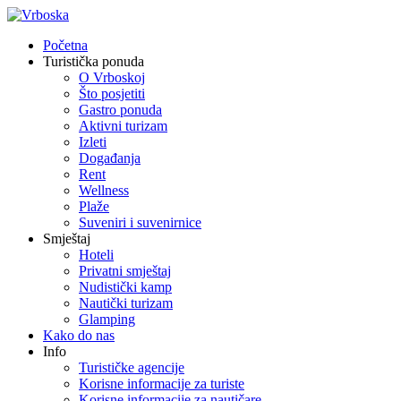
Početna
Turistička ponuda
O Vrboskoj
Što posjetiti
Gastro ponuda
Aktivni turizam
Izleti
Događanja
Rent
Wellness
Plaže
Suveniri i suvenirnice
Smještaj
Hoteli
Privatni smještaj
Nudistički kamp
Nautički turizam
Glamping
Kako do nas
Info
Turističke agencije
Korisne informacije za turiste
Korisne informacije za nautičare