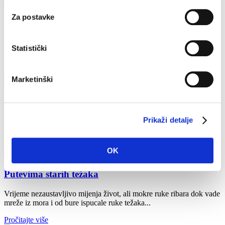
Za postavke
Putevima UNESCO-ve baštine
Hvar je jedini otok na svijetu s čak šest UNESCO- ovih spomenika.
Statistički
Chora Pharou, starogradsko polje s parcelizacijom...
Pročitajte više
Marketinški
Putevima povijesne baštine
Dvadeset i četiri stoljeća urbanog života ostavila su trag u otočkim
Prikaži detalje
spomenicima, građevinama, tvrdom kamenu, ali i u...
Pročitajte više
OK
Putevima starih težaka
Vrijeme nezaustavljivo mijenja život, ali mokre ruke ribara dok vade
mreže iz mora i od bure ispucale ruke težaka...
Pročitajte više