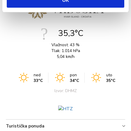
OK
35,3°C
Vlažnost:
43 %
Tlak:
1.014 hPa
5,04 km/h
ned
pon
uto
33°C
34°C
35°C
Izvor: DHMZ
Turistička ponuda