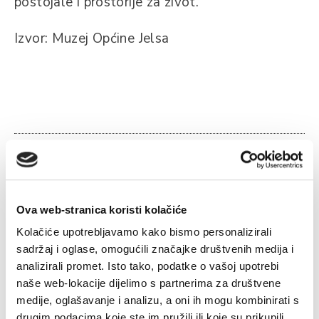
postojale i prostorije za život.
Izvor: Muzej Općine Jelsa
Povezano
Ova web-stranica koristi kolačiće
Kolačiće upotrebljavamo kako bismo personalizirali
sadržaj i oglase, omogućili značajke društvenih medija i
analizirali promet. Isto tako, podatke o vašoj upotrebi
D
naše web-lokacije dijelimo s partnerima za društvene
o
medije, oglašavanje i analizu, a oni ih mogu kombinirati s
u.
drugim podacima koje ste im pružili ili koje su prikupili