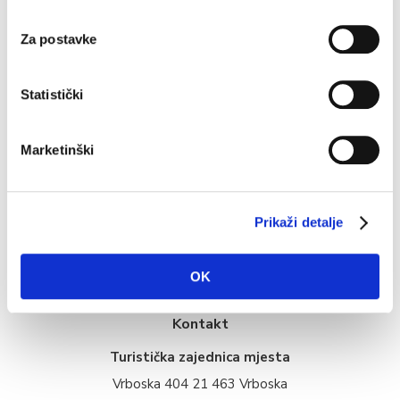
Izvor: DHMZ
Za postavke
Statistički
Turistička ponuda
Marketinški
Smještaj
Info
Prikaži detalje
Multimedija
OK
Kontakt
Turistička zajednica mjesta
Vrboska 404 21 463 Vrboska