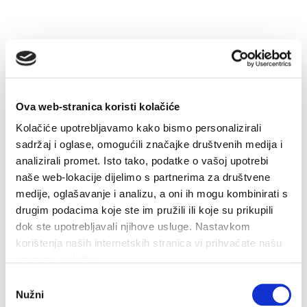
Ova web-stranica koristi kolačiće
Kolačiće upotrebljavamo kako bismo personalizirali
sadržaj i oglase, omogućili značajke društvenih medija i
analizirali promet. Isto tako, podatke o vašoj upotrebi
naše web-lokacije dijelimo s partnerima za društvene
31,0°C
medije, oglašavanje i analizu, a oni ih mogu kombinirati s
drugim podacima koje ste im pružili ili koje su prikupili
Vlažnost:
55 %
dok ste upotrebljavali njihove usluge. Nastavkom
Tlak:
1.011 hPa
korištenja naših internetskih stranica vi prihvaćate našu
W 10,08 km/h
upotrebu kolačića.
Odabir
pet
sub
ned
Nužni
pristanka
34°C
35°C
34°C