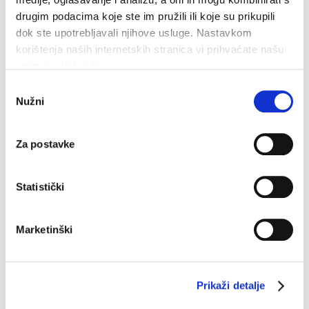
drugim podacima koje ste im pružili ili koje su prikupili
dok ste upotrebljavali njihove usluge. Nastavkom
korištenja naših internetskih stranica vi prihvaćate našu
upotrebu kolačića.
Odabir
Nužni
pristanka
35,3°C
Vlažnost:
43 %
Za postavke
Tlak:
1.014 hPa
5,04 km/h
Statistički
ned
pon
uto
33°C
34°C
35°C
Marketinški
Izvor: DHMZ
Prikaži detalje