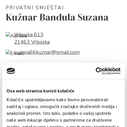
PRIVATNI SMJEŠTAJ
Kužnar Bandula Suzana
Vrboska 613
21463 Vrboska
suzana66kuznar@gmail.com
O objektu
Kapaciteti
Pošaljite upit
Ova web-stranica koristi kolačiće
O OBJEKTU
Kolačiće upotrebljavamo kako bismo personalizirali
sadržaj i oglase, omogućili značajke društvenih medija i
analizirali promet. Isto tako, podatke o vašoj upotrebi
naše web-lokacije dijelimo s partnerima za društvene
medije, oglašavanje i analizu, a oni ih mogu kombinirati s