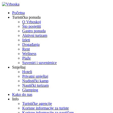
Početna
Turistička ponuda
O Vrboskoj
Što posjetiti
Gastro ponuda
Aktivni turizam
Izleti
Događanja
Rent
Wellness
Plaže
Suveniri i suvenirnice
Smještaj
Hoteli
Privatni smještaj
Nudistički kamp
Nautički turizam
Glamping
Kako do nas
Info
Turističke agencije
Korisne informacije za turiste
Korisne informacije za nautičare