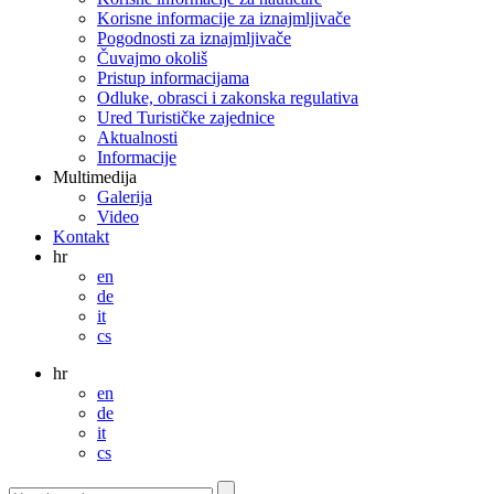
Korisne informacije za iznajmljivače
Pogodnosti za iznajmljivače
Čuvajmo okoliš
Pristup informacijama
Odluke, obrasci i zakonska regulativa
Ured Turističke zajednice
Aktualnosti
Informacije
Multimedija
Galerija
Video
Kontakt
hr
en
de
it
cs
hr
en
de
it
cs