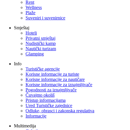
Rent
Wellness
Plaže
Suveniri i suvenirnice
Smještaj
Hoteli
Privatni smještaj
Nudistički kamp
Nautički turizam
Glamping
Info
Turističke agencije
Korisne informacije za turiste
Korisne informacije za nautičare
Korisne informacije za iznajmljivače
Pogodnosti za iznajmljivače
Čuvajmo okoliš
Pristup informacijama
Ured Turističke zajednice
Odluke, obrasci i zakonska regulativa
Informacije
Multimedija