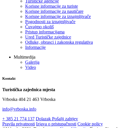
Turističke agencije
Korisne informacije za turiste
Korisne informacije za nautičare
Korisne informacije za iznajmljivače
Pogodnosti za iznajmljivače
Čuvajmo okoliš
Pristup informacijama
Ured Turističke zajednice
Odluke, obrasci i zakonska regulativa
Informacije
Multimedija
Galerija
Video
Kontakt
Turistička zajednica mjesta
Vrboska 404 21 463 Vrboska
info@vrboska.info
+ 385 21 774 137
Dolazak
Pošalji zahtjev
Pravila privatnosti
Izjava o pristupačnosti
Cookie policy