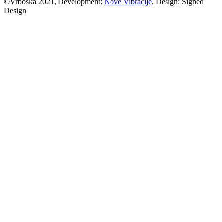
©Vrboska 2021, Development:
Nove Vibracije
, Design:
Signed
Design