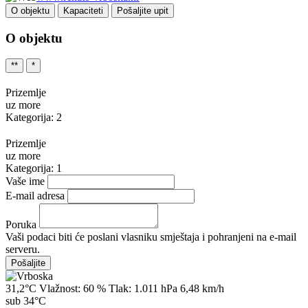
O objektu
Kapaciteti
Pošaljite upit
O objektu
**
*
Prizemlje
uz more
Kategorija: 2
Prizemlje
uz more
Kategorija: 1
Vaše ime
E-mail adresa
Poruka
Vaši podaci biti će poslani vlasniku smještaja i pohranjeni na e-mail
serveru.
31,2°C
Vlažnost:
60 %
Tlak:
1.011 hPa
6,48 km/h
sub
34°C