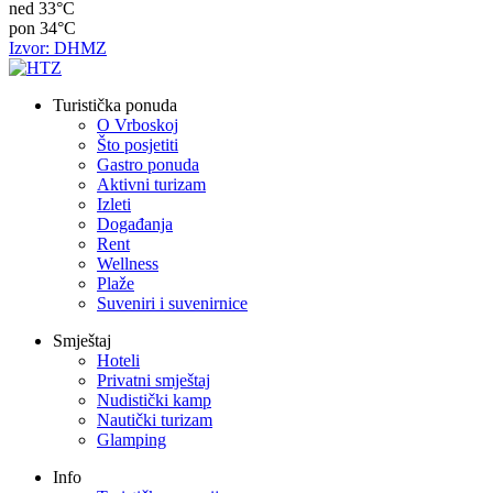
ned
33°C
pon
34°C
Izvor: DHMZ
Turistička ponuda
O Vrboskoj
Što posjetiti
Gastro ponuda
Aktivni turizam
Izleti
Događanja
Rent
Wellness
Plaže
Suveniri i suvenirnice
Smještaj
Hoteli
Privatni smještaj
Nudistički kamp
Nautički turizam
Glamping
Info