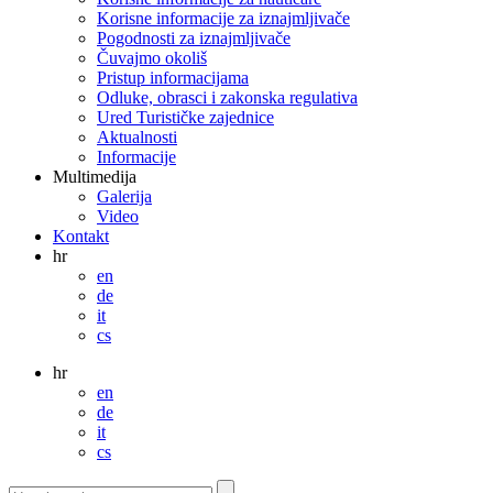
Korisne informacije za iznajmljivače
Pogodnosti za iznajmljivače
Čuvajmo okoliš
Pristup informacijama
Odluke, obrasci i zakonska regulativa
Ured Turističke zajednice
Aktualnosti
Informacije
Multimedija
Galerija
Video
Kontakt
hr
en
de
it
cs
hr
en
de
it
cs