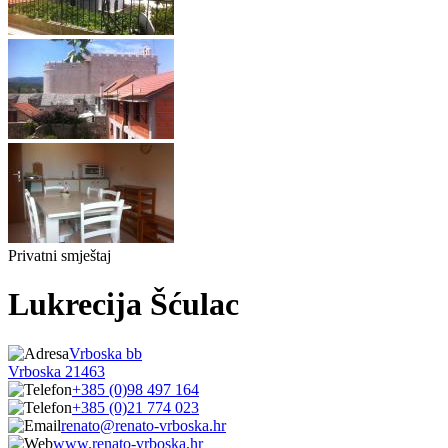
Privatni smještaj
Lukrecija Šćulac
Vrboska bb
Vrboska 21463
+385 (0)98 497 164
+385 (0)21 774 023
renato@renato-vrboska.hr
www.renato-vrboska.hr