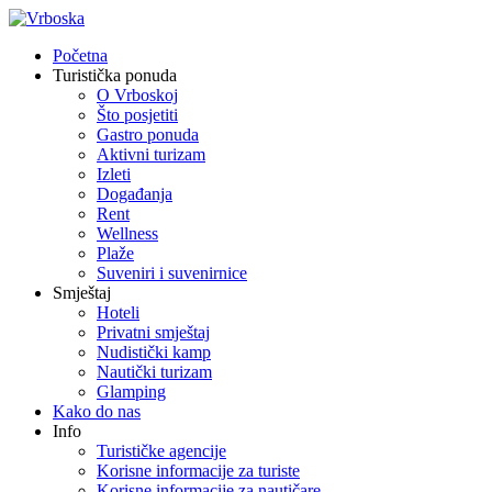
Početna
Turistička ponuda
O Vrboskoj
Što posjetiti
Gastro ponuda
Aktivni turizam
Izleti
Događanja
Rent
Wellness
Plaže
Suveniri i suvenirnice
Smještaj
Hoteli
Privatni smještaj
Nudistički kamp
Nautički turizam
Glamping
Kako do nas
Info
Turističke agencije
Korisne informacije za turiste
Korisne informacije za nautičare