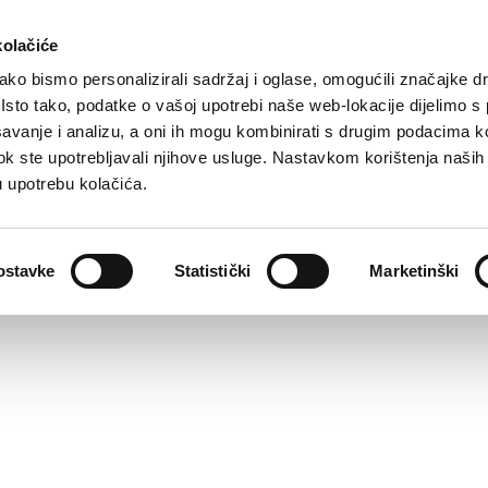
kolačiće
ko bismo personalizirali sadržaj i oglase, omogućili značajke d
. Isto tako, podatke o vašoj upotrebi naše web-lokacije dijelimo s
avanje i analizu, a oni ih mogu kombinirati s drugim podacima k
i dok ste upotrebljavali njihove usluge. Nastavkom korištenja naših
u upotrebu kolačića.
ostavke
Statistički
Marketinški