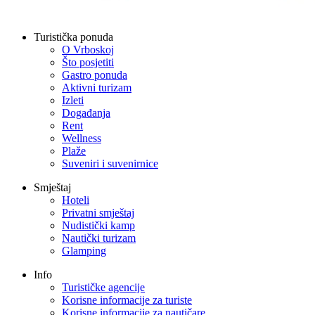
Turistička ponuda
O Vrboskoj
Što posjetiti
Gastro ponuda
Aktivni turizam
Izleti
Događanja
Rent
Wellness
Plaže
Suveniri i suvenirnice
Smještaj
Hoteli
Privatni smještaj
Nudistički kamp
Nautički turizam
Glamping
Info
Turističke agencije
Korisne informacije za turiste
Korisne informacije za nautičare