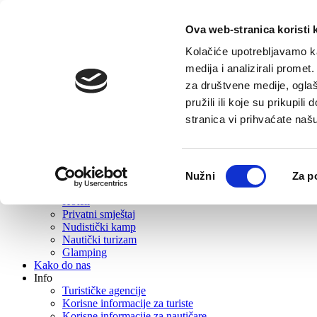
Ova web-stranica koristi 
Početna
Turistička ponuda
Kolačiće upotrebljavamo ka
O Vrboskoj
medija i analizirali promet
Što posjetiti
za društvene medije, oglaš
Gastro ponuda
Aktivni turizam
pružili ili koje su prikupil
Izleti
stranica vi prihvaćate naš
Događanja
Rent
Wellness
Plaže
Odabir
Nužni
Za p
Suveniri i suvenirnice
pristanka
Smještaj
Hoteli
Privatni smještaj
Nudistički kamp
Nautički turizam
Glamping
Kako do nas
Info
Turističke agencije
Korisne informacije za turiste
Korisne informacije za nautičare