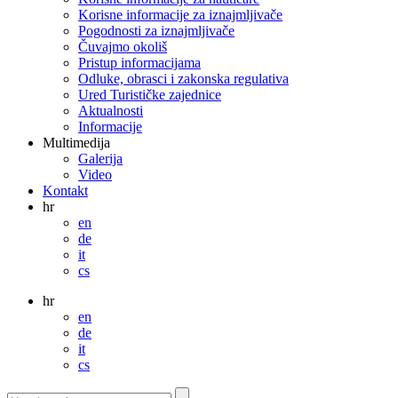
Korisne informacije za iznajmljivače
Pogodnosti za iznajmljivače
Čuvajmo okoliš
Pristup informacijama
Odluke, obrasci i zakonska regulativa
Ured Turističke zajednice
Aktualnosti
Informacije
Multimedija
Galerija
Video
Kontakt
hr
en
de
it
cs
hr
en
de
it
cs