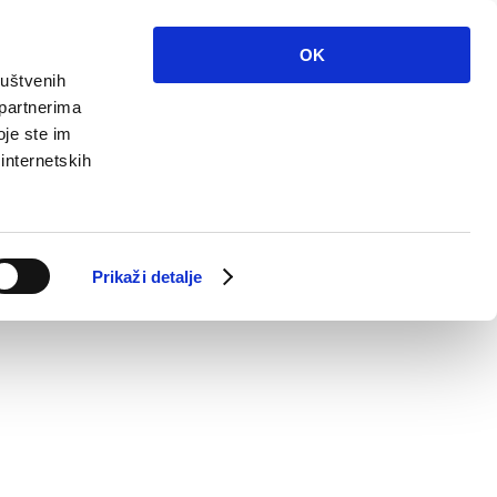
OK
ruštvenih
 partnerima
oje ste im
 internetskih
Prikaži detalje