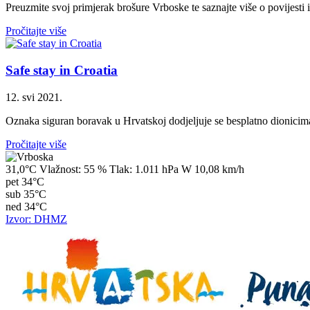
Preuzmite svoj primjerak brošure Vrboske te saznajte više o povijesti 
Pročitajte više
Safe stay in Croatia
12. svi 2021.
Oznaka siguran boravak u Hrvatskoj dodjeljuje se besplatno dionicima 
Pročitajte više
31,0°C
Vlažnost:
55 %
Tlak:
1.011 hPa
W 10,08 km/h
pet
34°C
sub
35°C
ned
34°C
Izvor: DHMZ