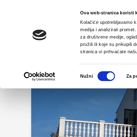
Početna
Ova web-stranica koristi 
Kolačiće upotrebljavamo ka
medija i analizirali promet
za društvene medije, oglaš
pružili ili koje su prikupil
stranica vi prihvaćate naš
Odabir
Nužni
Za p
pristanka