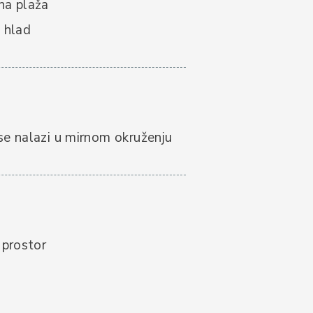
na plaža
i hlad
se nalazi u mirnom okruženju
 prostor