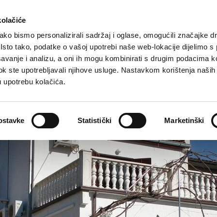
Turistička ponuda
Smještaj
Kako do nas
kolačiće
ko bismo personalizirali sadržaj i oglase, omogućili značajke d
. Isto tako, podatke o vašoj upotrebi naše web-lokacije dijelimo s
avanje i analizu, a oni ih mogu kombinirati s drugim podacima k
i dok ste upotrebljavali njihove usluge. Nastavkom korištenja naših
u upotrebu kolačića.
ostavke
Statistički
Marketinški