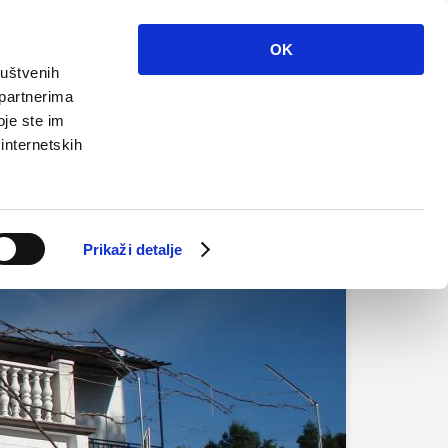
Info
Multimedija
Kontakt
Hr
OK
ruštvenih
 partnerima
oje ste im
 internetskih
Prikaži detalje