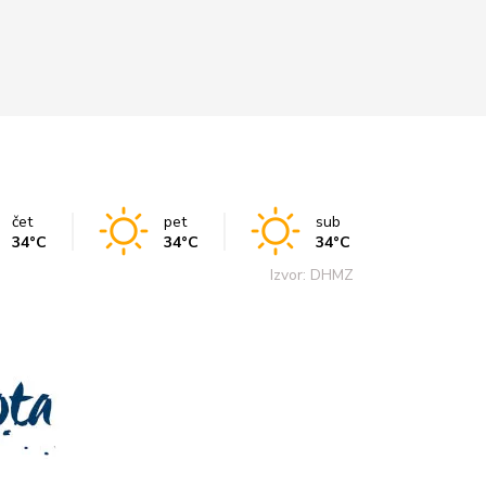
čet
pet
sub
34°C
34°C
34°C
Izvor: DHMZ