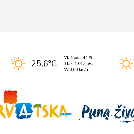
Vlažnost:
44 %
25,6°C
Tlak:
1.017 hPa
W 3,60 km/h