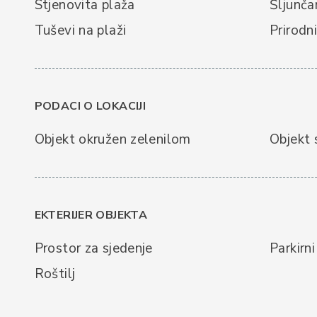
Stjenovita plaža
Šljunča
Tuševi na plaži
Prirodn
PODACI O LOKACIJI
Objekt okružen zelenilom
Objekt 
EKTERIJER OBJEKTA
Prostor za sjedenje
Parkirni
Roštilj