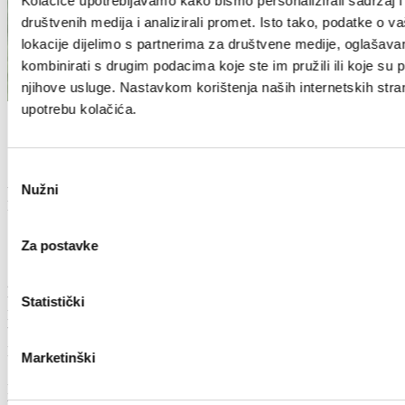
Kolačiće upotrebljavamo kako bismo personalizirali sadržaj i
društvenih medija i analizirali promet. Isto tako, podatke o v
lokacije dijelimo s partnerima za društvene medije, oglašavan
kombinirati s drugim podacima koje ste im pružili ili koje su pr
njihove usluge. Nastavkom korištenja naših internetskih stra
upotrebu kolačića.
Studio apartman
Odabir
1. kat
uz more
Nužni
pristanka
Kategorija: 2
Spacious Studio Apartmant
Za postavke
2. kat
uz more
Statistički
Kategorija: 3
Vaše ime
E-mail adresa
Marketinški
Poruka