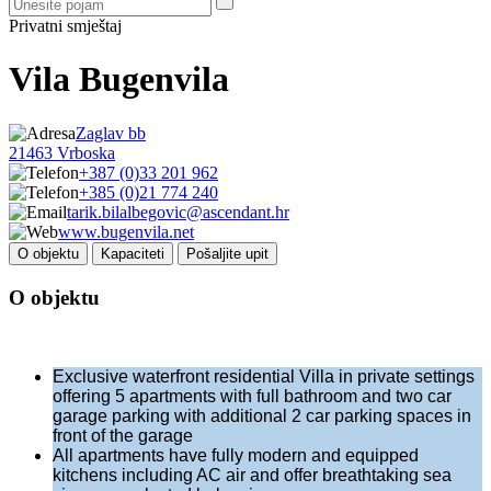
Privatni smještaj
Vila Bugenvila
Zaglav bb
21463 Vrboska
+387 (0)33 201 962
+385 (0)21 774 240
tarik.bilalbegovic@ascendant.hr
www.bugenvila.net
O objektu
Kapaciteti
Pošaljite upit
O objektu
Exclusive waterfront residential Villa in private settings
offering 5 apartments with full bathroom and two car
garage parking with additional 2 car parking spaces in
front of the garage
All apartments have fully modern and equipped
kitchens including AC air and offer breathtaking sea