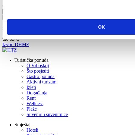
Vaši podaci biti će poslani vlasniku smještaja i pohranjeni na e-mail
serveru.
35,3°C
Vlažnost:
43 %
Tlak:
1.014 hPa
5,04 km/h
OK
ned
33°C
pon
34°C
uto
35°C
Izvor: DHMZ
Turistička ponuda
O Vrboskoj
Što posjetiti
Gastro ponuda
Aktivni turizam
Izleti
Događanja
Rent
Wellness
Plaže
Suveniri i suvenirnice
Smještaj
Hoteli