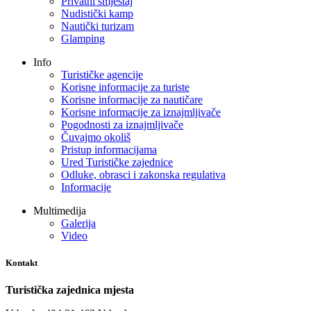
Privatni smještaj
Nudistički kamp
Nautički turizam
Glamping
Info
Turističke agencije
Korisne informacije za turiste
Korisne informacije za nautičare
Korisne informacije za iznajmljivače
Pogodnosti za iznajmljivače
Čuvajmo okoliš
Pristup informacijama
Ured Turističke zajednice
Odluke, obrasci i zakonska regulativa
Informacije
Multimedija
Galerija
Video
Kontakt
Turistička zajednica mjesta