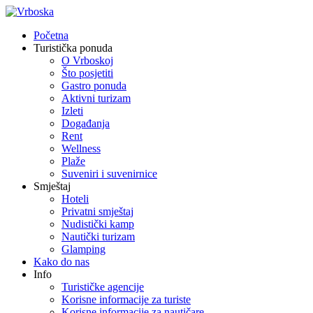
Početna
Turistička ponuda
O Vrboskoj
Što posjetiti
Gastro ponuda
Aktivni turizam
Izleti
Događanja
Rent
Wellness
Plaže
Suveniri i suvenirnice
Smještaj
Hoteli
Privatni smještaj
Nudistički kamp
Nautički turizam
Glamping
Kako do nas
Info
Turističke agencije
Korisne informacije za turiste
Korisne informacije za nautičare