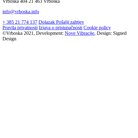
Vrboska 404 21 463 Vrboska
info@vrboska.info
+ 385 21 774 137
Dolazak
Pošalji zahtjev
Pravila privatnosti
Izjava o pristupačnosti
Cookie policy
©Vrboska 2021, Development:
Nove Vibracije
, Design:
Signed
Design