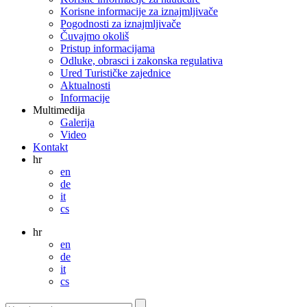
Korisne informacije za iznajmljivače
Pogodnosti za iznajmljivače
Čuvajmo okoliš
Pristup informacijama
Odluke, obrasci i zakonska regulativa
Ured Turističke zajednice
Aktualnosti
Informacije
Multimedija
Galerija
Video
Kontakt
hr
en
de
it
cs
hr
en
de
it
cs