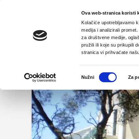
Početna
Ova web-stranica koristi 
Kolačiće upotrebljavamo ka
medija i analizirali promet
za društvene medije, oglaš
pružili ili koje su prikupil
stranica vi prihvaćate naš
Odabir
Nužni
Za p
pristanka