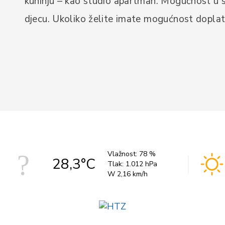
kuhinju – kao studio apartman. Mogućnost u 
djecu. Ukoliko želite imate mogućnost doplat
Vlažnost:
78 %
28,3°C
Tlak:
1.012 hPa
W 2,16 km/h