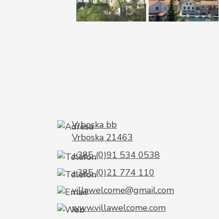
Vrboska bb
Vrboska 21463
+385 (0)91 534 0538
+385 (0)21 774 110
villawelcome@gmail.com
www.villawelcome.com