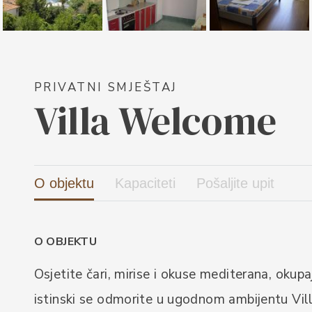
PRIVATNI SMJEŠTAJ
Villa Welcome
O objektu
Kapaciteti
Pošaljite upit
O OBJEKTU
Osjetite čari, mirise i okuse mediterana, okup
istinski se odmorite u ugodnom ambijentu Vi