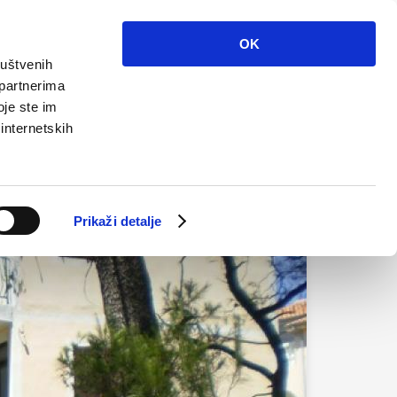
Info
Multimedija
Kontakt
Hr
OK
ruštvenih
 partnerima
oje ste im
 internetskih
Prikaži detalje