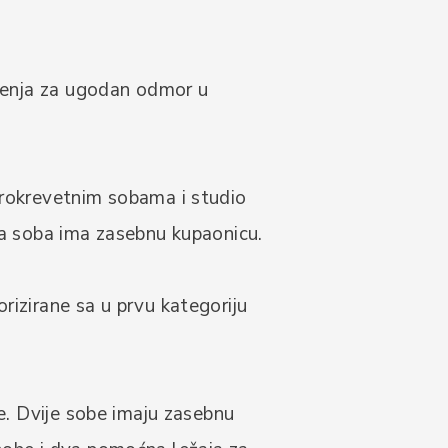
ešenja za ugodan odmor u
trokrevetnim sobama i studio
ka soba ima zasebnu kupaonicu.
izirane sa u prvu kategoriju
e. Dvije sobe imaju zasebnu