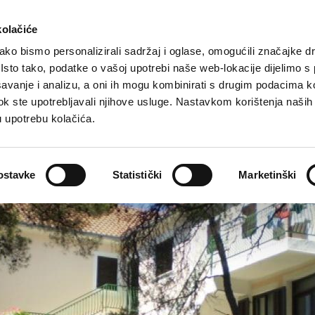
Turistička ponuda
Smještaj
Kako do nas
kolačiće
ko bismo personalizirali sadržaj i oglase, omogućili značajke d
. Isto tako, podatke o vašoj upotrebi naše web-lokacije dijelimo s
avanje i analizu, a oni ih mogu kombinirati s drugim podacima k
i dok ste upotrebljavali njihove usluge. Nastavkom korištenja naših
u upotrebu kolačića.
ostavke
Statistički
Marketinški