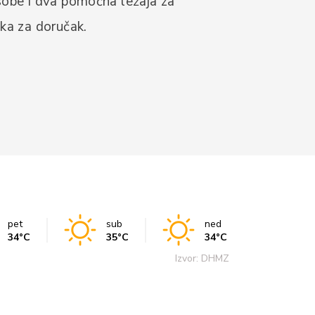
sobe i dva pomoćna ležaja za
ka za doručak.
pet
sub
ned
34°C
35°C
34°C
Izvor: DHMZ