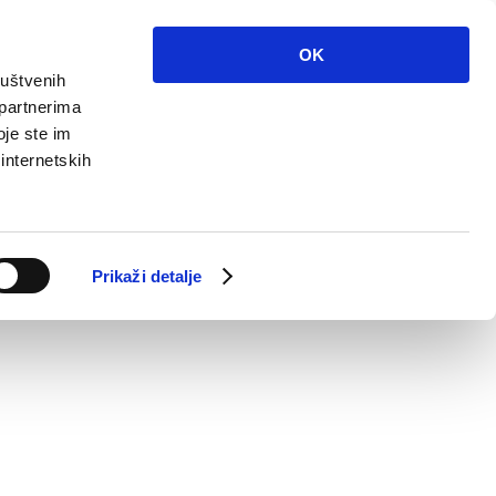
OK
ruštvenih
 partnerima
oje ste im
 internetskih
Prikaži detalje