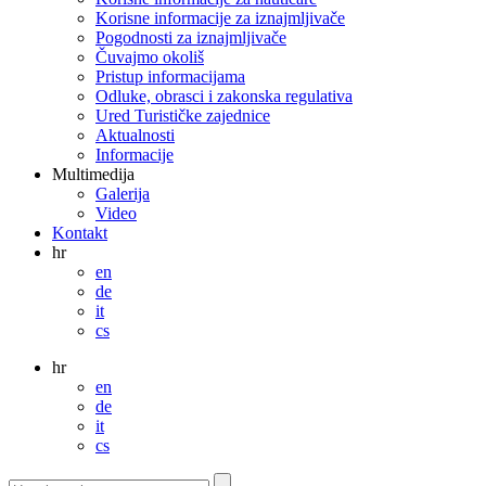
Korisne informacije za iznajmljivače
Pogodnosti za iznajmljivače
Čuvajmo okoliš
Pristup informacijama
Odluke, obrasci i zakonska regulativa
Ured Turističke zajednice
Aktualnosti
Informacije
Multimedija
Galerija
Video
Kontakt
hr
en
de
it
cs
hr
en
de
it
cs