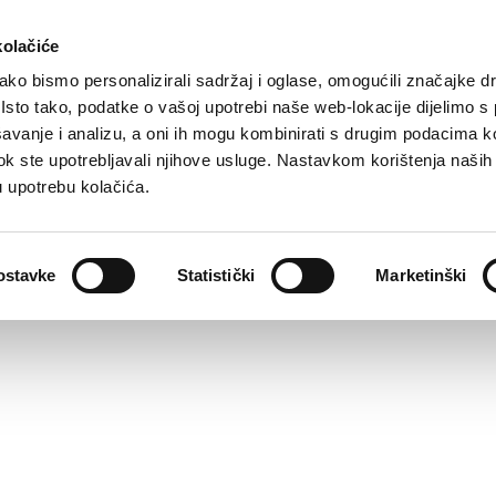
kolačiće
ko bismo personalizirali sadržaj i oglase, omogućili značajke d
. Isto tako, podatke o vašoj upotrebi naše web-lokacije dijelimo s
avanje i analizu, a oni ih mogu kombinirati s drugim podacima k
i dok ste upotrebljavali njihove usluge. Nastavkom korištenja naših
u upotrebu kolačića.
ostavke
Statistički
Marketinški