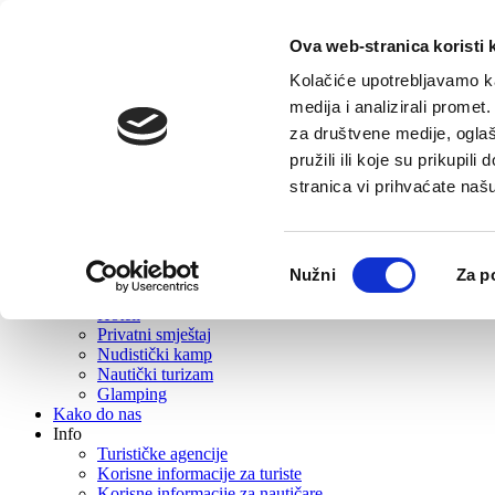
Ova web-stranica koristi 
Početna
Turistička ponuda
Kolačiće upotrebljavamo ka
O Vrboskoj
medija i analizirali promet
Što posjetiti
za društvene medije, oglaš
Gastro ponuda
Aktivni turizam
pružili ili koje su prikupil
Izleti
stranica vi prihvaćate naš
Događanja
Rent
Wellness
Plaže
Odabir
Nužni
Za p
Suveniri i suvenirnice
pristanka
Smještaj
Hoteli
Privatni smještaj
Nudistički kamp
Nautički turizam
Glamping
Kako do nas
Info
Turističke agencije
Korisne informacije za turiste
Korisne informacije za nautičare