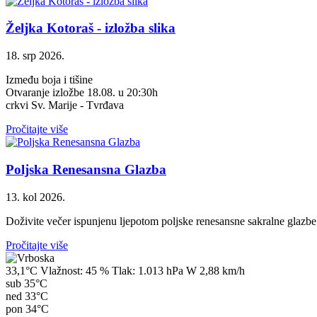
Željka Kotoraš - izložba slika
18. srp 2026.
Između boja i tišine
Otvaranje izložbe 18.08. u 20:30h
crkvi Sv. Marije - Tvrđava
Pročitajte više
Poljska Renesansna Glazba
13. kol 2026.
Doživite večer ispunjenu ljepotom poljske renesansne sakralne glazbe
Pročitajte više
33,1°C
Vlažnost:
45 %
Tlak:
1.013 hPa
W 2,88 km/h
sub
35°C
ned
33°C
pon
34°C