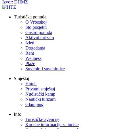
Izvor: DHMZ
Turistička ponuda
O Vrboskoj
Što posjetiti
Gastro ponuda
Aktivni turizam
Izleti
Događanja
Rent
Wellness
Plaže
Suveniri i suvenirnice
Smještaj
Hoteli
Privatni smještaj
Nudistički kamp
Nautički turizam
Glamping
Info
Turističke agencije
Korisne informacije za turiste