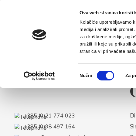
Starts
Ova web-stranica koristi 
Kolačiće upotrebljavamo ka
medija i analizirali promet
za društvene medije, oglaš
pružili ili koje su prikupil
stranica vi prihvaćate naš
Odabir
Nužni
Za p
G
pristanka
Di
+385 (0)21 774 023
Si
+385 (0)98 497 164