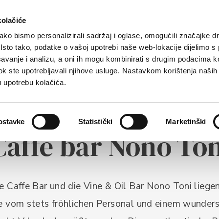
eite
Tourist angebot
Unterkunft
Erreichen
kolačiće
ko bismo personalizirali sadržaj i oglase, omogućili značajke d
. Isto tako, podatke o vašoj upotrebi naše web-lokacije dijelimo s
avanje i analizu, a oni ih mogu kombinirati s drugim podacima k
i dok ste upotrebljavali njihove usluge. Nastavkom korištenja naših
u upotrebu kolačića.
ostavke
Statistički
Marketinški
ASTRO
Caffe bar Nono Ton
e Caffe Bar und die Vine & Oil Bar Nono Toni liege
e vom stets fröhlichen Personal und einem wunders