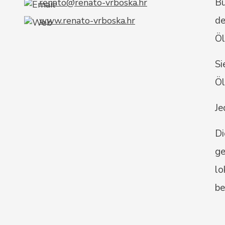
Bu
renato@renato-vrboska.hr
de
www.renato-vrboska.hr
Öl
Si
Öl
Je
Di
ge
lo
be