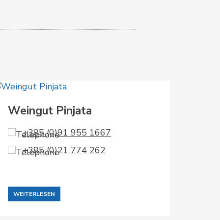
Weingut Pinjata
Res
Alle 
+385 (0)91 955 1667
+385 (0)21 774 262
+
WEITERLESEN
WEIT