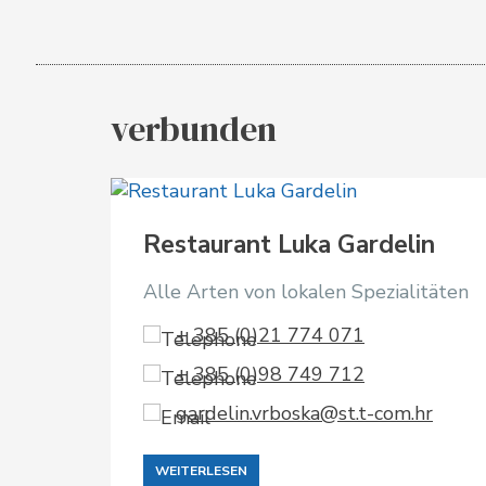
verbunden
Restaurant Luka Gardelin
Alle Arten von lokalen Spezialitäten
+ 385 (0)21 774 071
+ 385 (0)98 749 712
gardelin.vrboska@st.t-com.hr
WEITERLESEN