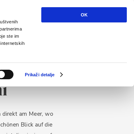
 sie uns
Info
Multimedia
Kontakt
OK
ruštvenih
 partnerima
oje ste im
De
 internetskih
Prikaži detalje
i
n direkt am Meer, wo
chönen Blick auf die