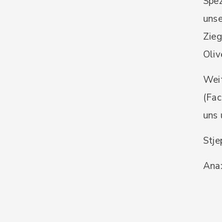
Spez
unse
Zieg
Oliv
Weit
(Fac
uns 
Stj
Ana