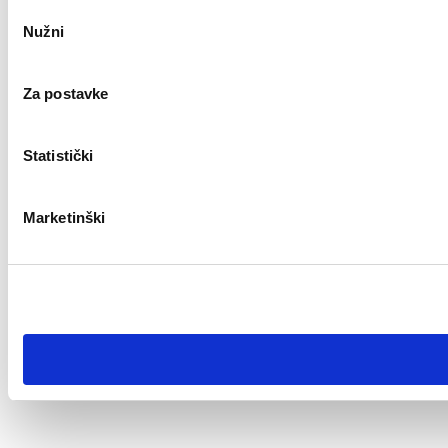
Odabir
Nužni
pristanka
Za postavke
Statistički
Marketinški