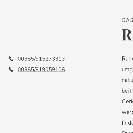
GA
R
Ranc
00385/915273313
umge
00385/919059108
nat
beit
Geri
werd
find