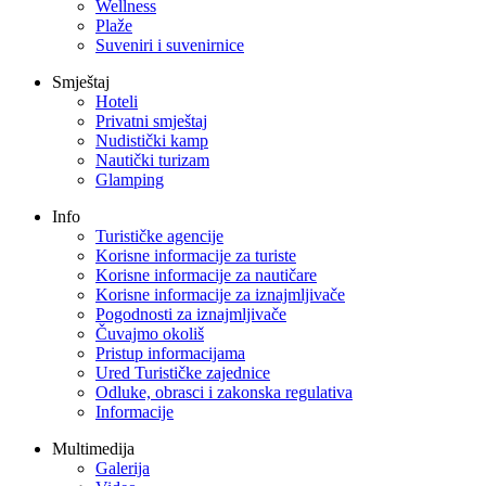
Wellness
Plaže
Suveniri i suvenirnice
Smještaj
Hoteli
Privatni smještaj
Nudistički kamp
Nautički turizam
Glamping
Info
Turističke agencije
Korisne informacije za turiste
Korisne informacije za nautičare
Korisne informacije za iznajmljivače
Pogodnosti za iznajmljivače
Čuvajmo okoliš
Pristup informacijama
Ured Turističke zajednice
Odluke, obrasci i zakonska regulativa
Informacije
Multimedija
Galerija