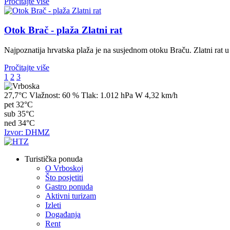
Pročitajte više
Otok Brač - plaža Zlatni rat
Najpoznatija hrvatska plaža je na susjednom otoku Braču. Zlatni rat u 
Pročitajte više
1
2
3
27,7°C
Vlažnost:
60 %
Tlak:
1.012 hPa
W 4,32 km/h
pet
32°C
sub
35°C
ned
34°C
Izvor: DHMZ
Turistička ponuda
O Vrboskoj
Što posjetiti
Gastro ponuda
Aktivni turizam
Izleti
Događanja
Rent