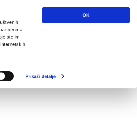
OK
ruštvenih
 partnerima
oje ste im
 internetskih
Prikaži detalje