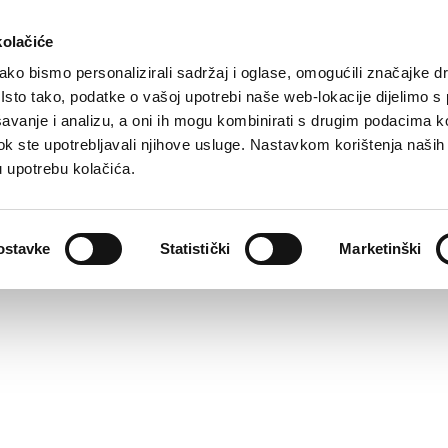
kolačiće
ko bismo personalizirali sadržaj i oglase, omogućili značajke d
. Isto tako, podatke o vašoj upotrebi naše web-lokacije dijelimo s
avanje i analizu, a oni ih mogu kombinirati s drugim podacima k
i dok ste upotrebljavali njihove usluge. Nastavkom korištenja naših
u upotrebu kolačića.
ostavke
Statistički
Marketinški