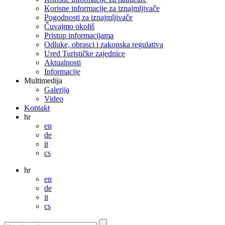
Korisne informacije za iznajmljivače
Pogodnosti za iznajmljivače
Čuvajmo okoliš
Pristup informacijama
Odluke, obrasci i zakonska regulativa
Ured Turističke zajednice
Aktualnosti
Informacije
Multimedija
Galerija
Video
Kontakt
hr
en
de
it
cs
hr
en
de
it
cs