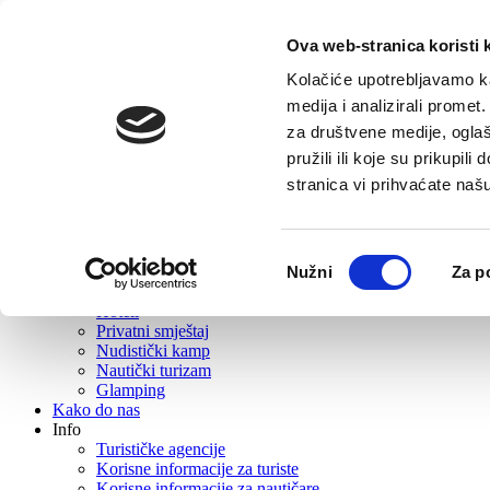
Ova web-stranica koristi 
Početna
Turistička ponuda
Kolačiće upotrebljavamo ka
O Vrboskoj
medija i analizirali promet
Što posjetiti
za društvene medije, oglaš
Gastro ponuda
Aktivni turizam
pružili ili koje su prikupil
Izleti
stranica vi prihvaćate naš
Događanja
Rent
Wellness
Plaže
Odabir
Nužni
Za p
Suveniri i suvenirnice
pristanka
Smještaj
Hoteli
Privatni smještaj
Nudistički kamp
Nautički turizam
Glamping
Kako do nas
Info
Turističke agencije
Korisne informacije za turiste
Korisne informacije za nautičare