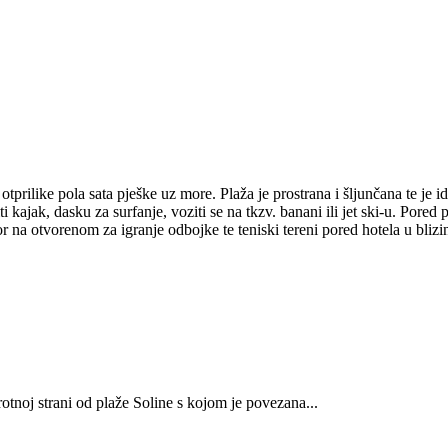
tprilike pola sata pješke uz more. Plaža je prostrana i šljunčana te je i
 kajak, dasku za surfanje, voziti se na tkzv. banani ili jet ski-u. Pored 
tor na otvorenom za igranje odbojke te teniski tereni pored hotela u bli
rotnoj strani od plaže Soline s kojom je povezana...