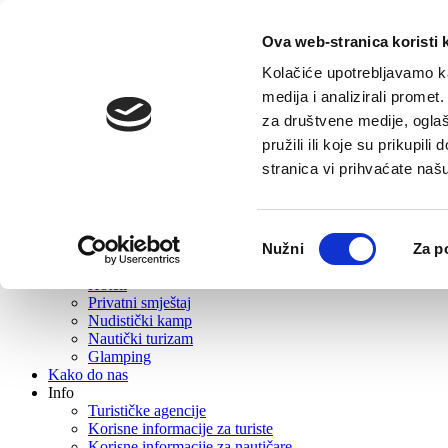
Ova web-stranica koristi 
Početna
Turistička ponuda
Kolačiće upotrebljavamo ka
O Vrboskoj
medija i analizirali promet
Što posjetiti
za društvene medije, oglaš
Gastro ponuda
Aktivni turizam
pružili ili koje su prikupil
Izleti
stranica vi prihvaćate naš
Događanja
Rent
Wellness
Plaže
Odabir
Nužni
Za p
Suveniri i suvenirnice
pristanka
Smještaj
Hoteli
Privatni smještaj
Nudistički kamp
Nautički turizam
Glamping
Kako do nas
Info
Turističke agencije
Korisne informacije za turiste
Korisne informacije za nautičare