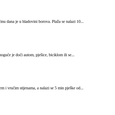
inu dana je u hladovini borova. Plaža se nalazi 10...
guće je doći autom, pješice, biciklom ili se...
em i vrućim stijenama, a nalazi se 5 min pješke od...