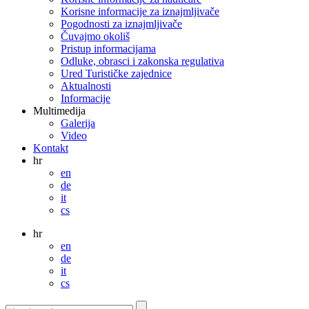
Korisne informacije za iznajmljivače
Pogodnosti za iznajmljivače
Čuvajmo okoliš
Pristup informacijama
Odluke, obrasci i zakonska regulativa
Ured Turističke zajednice
Aktualnosti
Informacije
Multimedija
Galerija
Video
Kontakt
hr
en
de
it
cs
hr
en
de
it
cs