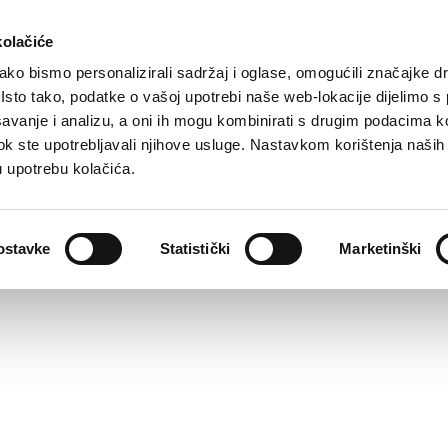
kolačiće
ko bismo personalizirali sadržaj i oglase, omogućili značajke d
. Isto tako, podatke o vašoj upotrebi naše web-lokacije dijelimo s
avanje i analizu, a oni ih mogu kombinirati s drugim podacima k
i dok ste upotrebljavali njihove usluge. Nastavkom korištenja naših
u upotrebu kolačića.
ostavke
Statistički
Marketinški