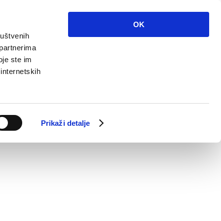
OK
ruštvenih
 partnerima
oje ste im
 internetskih
Prikaži detalje