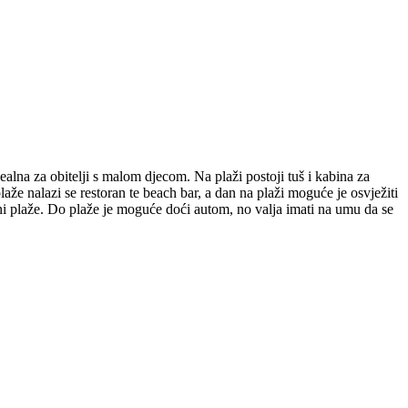
dealna za obitelji s malom djecom. Na plaži postoji tuš i kabina za
plaže nalazi se restoran te beach bar, a dan na plaži moguće je osvježiti
zini plaže. Do plaže je moguće doći autom, no valja imati na umu da se