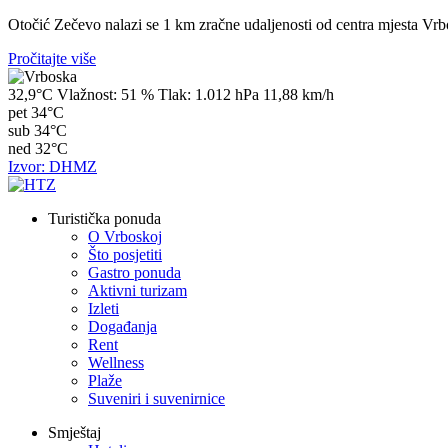
Otočić Zečevo nalazi se 1 km zračne udaljenosti od centra mjesta Vrbos
Pročitajte više
32,9°C
Vlažnost:
51 %
Tlak:
1.012 hPa
11,88 km/h
pet
34°C
sub
34°C
ned
32°C
Izvor: DHMZ
Turistička ponuda
O Vrboskoj
Što posjetiti
Gastro ponuda
Aktivni turizam
Izleti
Događanja
Rent
Wellness
Plaže
Suveniri i suvenirnice
Smještaj