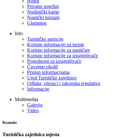
Hoteli
Privatni smještaj
Nudistički kamp
Nautički turizam
Glamping
Info
Turističke agencije
Korisne informacije za turiste
Korisne informacije za nautičare
Korisne informacije za iznajmljivače
Pogodnosti za iznajmljivače
Čuvajmo okoliš
Pristup informacijama
Ured Turističke zajednice
Odluke, obrasci i zakonska regulativa
Informacije
Multimedija
Galerija
Video
Kontakt
Turistička zajednica mjesta