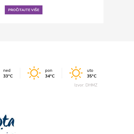
PROČITAJTE VIŠE
PROČ
ned
pon
uto
33°C
34°C
35°C
Izvor: DHMZ