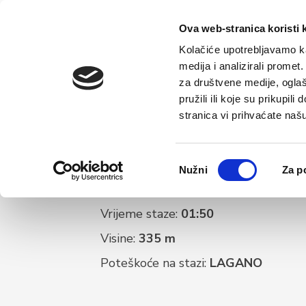
Početna
Ova web-stranica koristi 
Kolačiće upotrebljavamo ka
medija i analizirali promet
za društvene medije, oglaš
pružili ili koje su prikupil
stranica vi prihvaćate naš
Odabir
Nužni
Za p
pristanka
Duljina staze:
25,2 km
Vrijeme staze:
01:50
Visine:
335 m
Poteškoće na stazi:
LAGANO