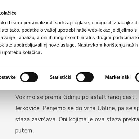
Turistička ponuda
Smještaj
Kako do nas
kolačiće
ko bismo personalizirali sadržaj i oglase, omogućili značajke d
. Isto tako, podatke o vašoj upotrebi naše web-lokacije dijelimo s
avanje i analizu, a oni ih mogu kombinirati s drugim podacima k
AKTIVNI TURIZAM
i dok ste upotrebljavali njihove usluge. Nastavkom korištenja naših
Biciklistička sta
u upotrebu kolačića.
ostavke
Statistički
Marketinški
Pokret je na primjer iz Dugog Dolca, i krećemo
Vozimo se prema Gdinju po asfaltiranoj cesti,
Jerkoviće. Penjemo se do vrha Ubline, pa se 
staza završava. Oni kojima je ova staza prekra
putem.