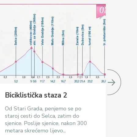
Biciklistička staza 2
Bici
Od Stari Grada, penjemo se po
Kreće
staroj cesti do Selca, zatim do
Uspin
sjenice. Poslije sjenice, nakon 300
rema 
metara skrećemo lijevo...
prema