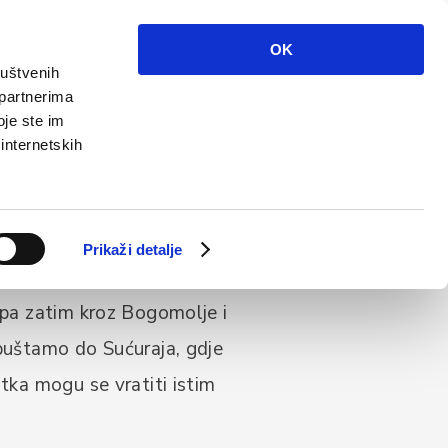
Info
Multimedija
Kontakt
Hr
OK
ruštvenih
 partnerima
oje ste im
 internetskih
za 6
Prikaži detalje
 se prema uvali Pokrivenik.
 pa zatim kroz Bogomolje i
spuštamo do Sućuraja, gdje
tka mogu se vratiti istim