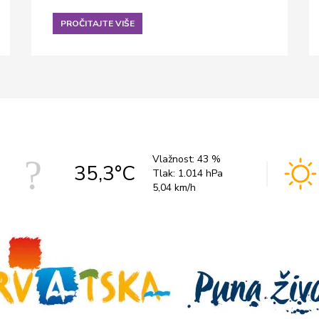
PROČITAJTE VIŠE
Vlažnost:
43 %
35,3°C
Tlak:
1.014 hPa
5,04 km/h