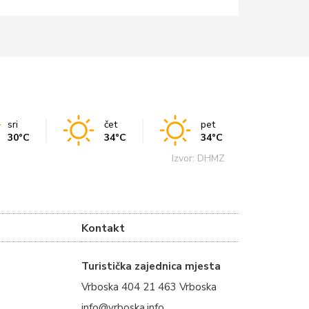
sri
čet
pet
30°C
34°C
34°C
Izvor: DHMZ
Kontakt
Turistička zajednica mjesta
Vrboska 404 21 463 Vrboska
info@vrboska.info