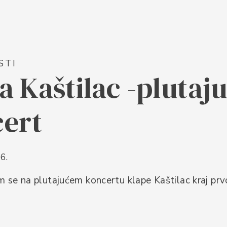
STI
a Kaštilac -plutaju
ert
6.
m se na plutajućem koncertu klape Kaštilac kraj pr