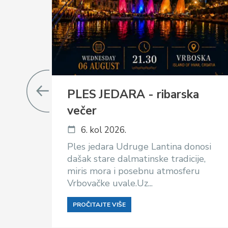
PLES JEDARA - ribarska
večer
6. kol 2026.
Ples jedara Udruge Lantina donosi
dašak stare dalmatinske tradicije,
miris mora i posebnu atmosferu
Vrbovačke uvale.Uz...
PROČITAJTE VIŠE