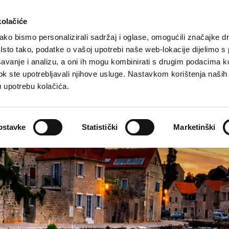
Turistička ponuda
Smještaj
Kako do nas
kolačiće
ko bismo personalizirali sadržaj i oglase, omogućili značajke d
. Isto tako, podatke o vašoj upotrebi naše web-lokacije dijelimo s
avanje i analizu, a oni ih mogu kombinirati s drugim podacima k
i dok ste upotrebljavali njihove usluge. Nastavkom korištenja naših
u upotrebu kolačića.
ostavke
Statistički
Marketinški