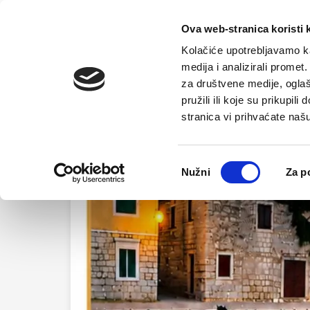
Početna
Ova web-stranica koristi 
Kolačiće upotrebljavamo ka
medija i analizirali promet
za društvene medije, oglaš
pružili ili koje su prikupil
stranica vi prihvaćate naš
Odabir
Nužni
Za p
pristanka