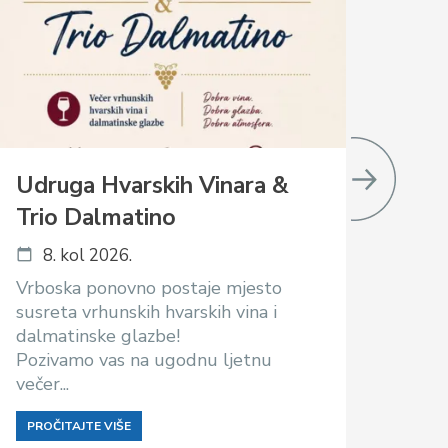
Udruga Hvarskih Vinara &
GU
Trio Dalmatino
1
8. kol 2026.
Povo
Vrbo
Vrboska ponovno postaje mjesto
GUS
susreta vrhunskih hvarskih vina i
Više 
dalmatinske glazbe!
Pozivamo vas na ugodnu ljetnu
PROČ
večer...
PROČITAJTE VIŠE