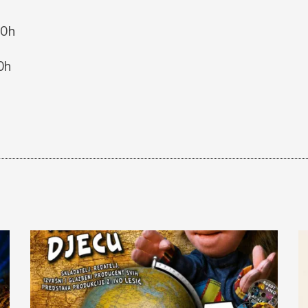
30h
0h