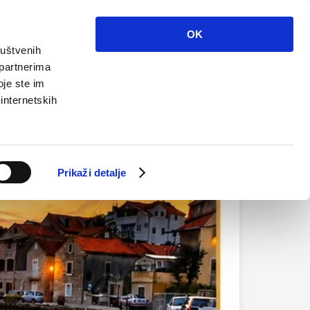
Info
Multimedija
Kontakt
Hr
OK
ruštvenih
 partnerima
oje ste im
 internetskih
Prikaži detalje