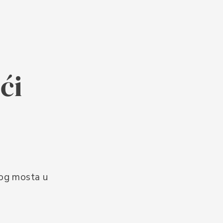
ći
vog mosta u