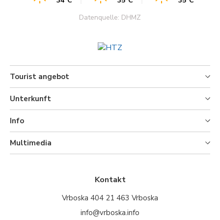
34°C
35°C
35°C
Datenquelle: DHMZ
Tourist angebot
Unterkunft
Info
Multimedia
Kontakt
Vrboska 404 21 463 Vrboska
info@vrboska.info