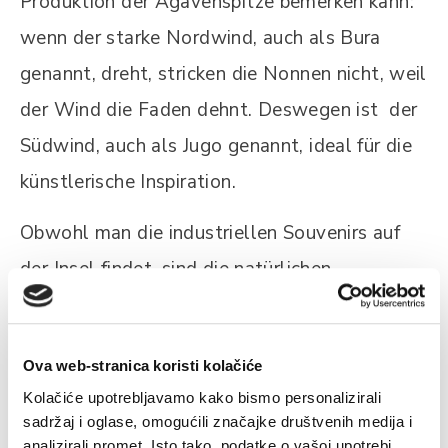
Produktion der Agavenspitze bemerken kann:
wenn der starke Nordwind, auch als Bura
genannt, dreht, stricken die Nonnen nicht, weil
der Wind die Faden dehnt. Deswegen ist der
Südwind, auch als Jugo genannt, ideal für die
künstlerische Inspiration.
Obwohl man die industriellen Souvenirs auf
der Insel findet, sind die natürlichen
Ressourcen dieser wünderschönen Insel mehr
für eine aromatische Erinnerung geeignet, weil
Ova web-stranica koristi kolačiće
sie ein großes Geschenkenangebot bieten, die
Kolačiće upotrebljavamo kako bismo personalizirali
lang nach dem Urlaub duften werden.
sadržaj i oglase, omogućili značajke društvenih medija i
analizirali promet. Isto tako, podatke o vašoj upotrebi