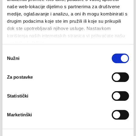
Es gibt einige Geschäfte, die die Kunstwerke
naše web-lokacije dijelimo s partnerima za društvene
medije, oglašavanje i analizu, a oni ih mogu kombinirati s
und Handarbeiten der Inselkünstler, verkaufen.
drugim podacima koje ste im pružili ili koje su prikupili
dok ste upotrebljavali njihove usluge. Nastavkom
korištenja naših internetskih stranica vi prihvaćate našu
upotrebu kolačića.
Odabir
Nužni
pristanka
verbunden
Za postavke
Statistički
Souvenirs aus der Lavendelinsel
Marketinški
Die Insel Hvar ist auch als die Lavendelinsel bekannt und
E
die Felder sind ein malerischer und aromatischer Genuß...
h
z