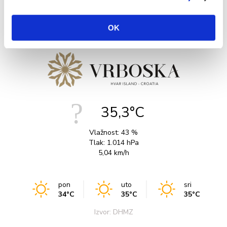
OK
35,3°C
Vlažnost:
43 %
Tlak:
1.014 hPa
5,04 km/h
pon
uto
sri
34°C
35°C
35°C
Izvor: DHMZ