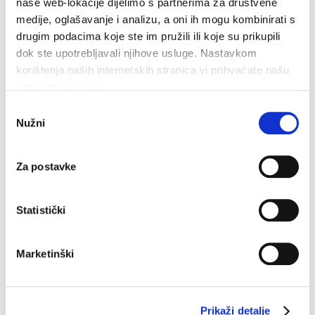
naše web-lokacije dijelimo s partnerima za društvene
medije, oglašavanje i analizu, a oni ih mogu kombinirati s
drugim podacima koje ste im pružili ili koje su prikupili
u
dok ste upotrebljavali njihove usluge. Nastavkom
korištenja naših internetskih stranica vi prihvaćate našu
upotrebu kolačića.
Odabir
Nužni
pristanka
Za postavke
Suveniri sa Otoka lavande
L
Statistički
Poznat još kao i otok lavande, hvarska polja su slikovit i
P
aromatičan užitak u Lipnju i Srpnju kada je lavanda u
l
Marketinški
punome...
PROČITAJTE VIŠE
Prikaži detalje