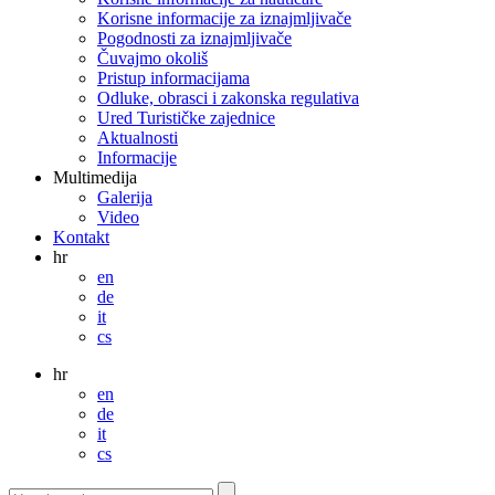
Korisne informacije za iznajmljivače
Pogodnosti za iznajmljivače
Čuvajmo okoliš
Pristup informacijama
Odluke, obrasci i zakonska regulativa
Ured Turističke zajednice
Aktualnosti
Informacije
Multimedija
Galerija
Video
Kontakt
hr
en
de
it
cs
hr
en
de
it
cs