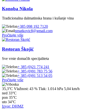
Konoba Nikola
Tradicionalna dalmatinska hrana i kušanje vina
+385 098 192 7120
nmatkovic8@gmail.com
Pročitajte više
Restoran Škojić
Sve vrste domaćih specijaliteta
+ 385 (0)21 774 241
+ 385 (0)91 783 75 56
+ 385 (0)91 513 54 05
Pročitajte više
35,3°C
Vlažnost:
43 %
Tlak:
1.014 hPa
5,04 km/h
ned
33°C
pon
35°C
uto
34°C
Izvor: DHMZ