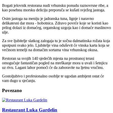
Bogati jelovnik restorana nudi vrhunsku ponudu raznovrsne ribe, a
kao posebnu morsku deliciju preporuča se kušati svježeg jastoga.
Osim jastoga na meniju je jadranska tuna, lignje i naravno
delikatesni dar mora - hobotnica. Zdravo povrće koje se koristi kao
prilog dolazi iz domaćeg, organskog uzgoja kao i domaće maslinovo
ulje.
Za sve ljubitelje slatkog zalogaja tu je sočna dalmatinska rožata koja
upotpuni svako jelo. Ljubitelje vina oduševit će vinska karta koja se
većinom temelji na domaćim sortama vina vrhunskog okusa.
Restoran sa svojih 140 sjedećih mjesta na prostranoj terasi
omogućuje fantastičan pogled na mreškanje mora u uvali i šetnjicu
uz rivu. Lagani lahor pomoći će da zaboravite na ljetnu vrućinu.
Gostoljubivo i profesionalno osoblje te ugodan ambijent ostat će
vam dugo u sjećanju.
Povezano
Restaurant Luka Gardelin