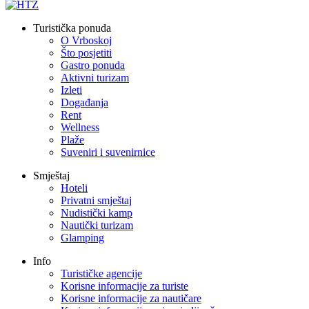
Turistička ponuda
O Vrboskoj
Što posjetiti
Gastro ponuda
Aktivni turizam
Izleti
Događanja
Rent
Wellness
Plaže
Suveniri i suvenirnice
Smještaj
Hoteli
Privatni smještaj
Nudistički kamp
Nautički turizam
Glamping
Info
Turističke agencije
Korisne informacije za turiste
Korisne informacije za nautičare