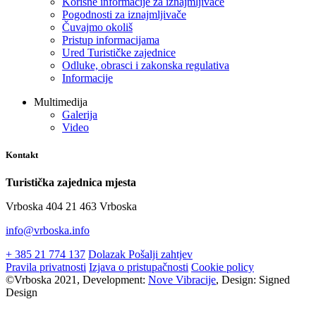
Korisne informacije za iznajmljivače
Pogodnosti za iznajmljivače
Čuvajmo okoliš
Pristup informacijama
Ured Turističke zajednice
Odluke, obrasci i zakonska regulativa
Informacije
Multimedija
Galerija
Video
Kontakt
Turistička zajednica mjesta
Vrboska 404 21 463 Vrboska
info@vrboska.info
+ 385 21 774 137
Dolazak
Pošalji zahtjev
Pravila privatnosti
Izjava o pristupačnosti
Cookie policy
©Vrboska 2021, Development:
Nove Vibracije
, Design:
Signed
Design