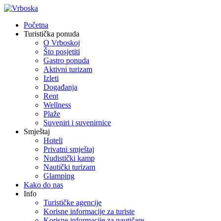
Početna
Turistička ponuda
O Vrboskoj
Što posjetiti
Gastro ponuda
Aktivni turizam
Izleti
Događanja
Rent
Wellness
Plaže
Suveniri i suvenirnice
Smještaj
Hoteli
Privatni smještaj
Nudistički kamp
Nautički turizam
Glamping
Kako do nas
Info
Turističke agencije
Korisne informacije za turiste
Korisne informacije za nautičare