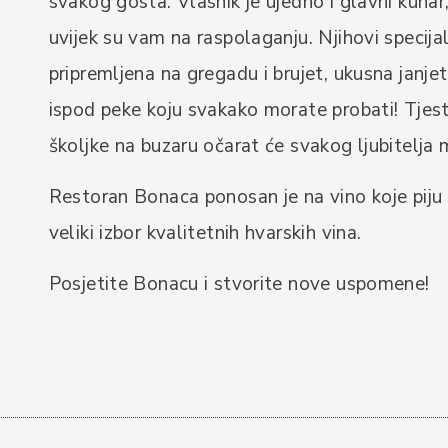
svakog gosta. Vlasnik je ujedno i glavni kuhar
uvijek su vam na raspolaganju. Njihovi specijal
pripremljena na gregadu i brujet, ukusna janje
ispod peke koju svakako morate probati! Tjes
školjke na buzaru očarat će svakog ljubitelja
Restoran Bonaca ponosan je na vino koje piju 
veliki izbor kvalitetnih hvarskih vina.
Posjetite Bonacu i stvorite nove uspomene!