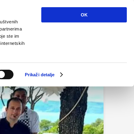
Info
Multimedija
Kontakt
Hr
OK
ruštvenih
 partnerima
oje ste im
 internetskih
Prikaži detalje