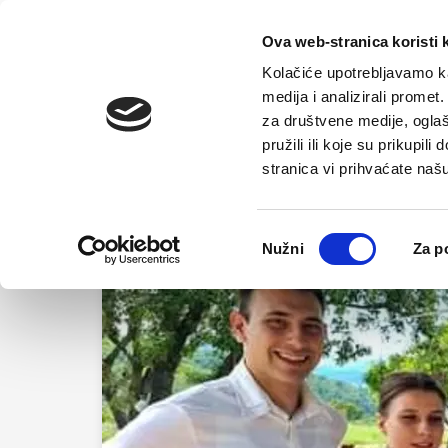
Početna
Ova web-stranica koristi 
Kolačiće upotrebljavamo ka
medija i analizirali promet
za društvene medije, oglaš
pružili ili koje su prikupil
stranica vi prihvaćate naš
Odabir
Nužni
Za p
pristanka