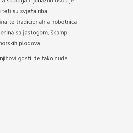
, a supruga i ljubazno osoblje
iteti su svježa riba
tina te tradicionalna hobotnica
tenina sa jastogom, škampi i
 morskih plodova.
njihovi gosti, te tako nude