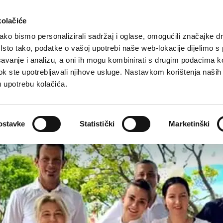
Turistička ponuda
Smještaj
Kako do nas
kolačiće
ko bismo personalizirali sadržaj i oglase, omogućili značajke d
. Isto tako, podatke o vašoj upotrebi naše web-lokacije dijelimo s
avanje i analizu, a oni ih mogu kombinirati s drugim podacima k
i dok ste upotrebljavali njihove usluge. Nastavkom korištenja naših
u upotrebu kolačića.
ostavke
Statistički
Marketinški